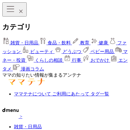
カテゴリ
雑貨・日用品
食品・飲料
教育
健康
ファ
ッション
ビューティ
どうぶつ
ベビー用品
マ
ネー・投資
くらしの相談
行事
おでかけ
エン
タメ
漫画コラム
ママの知りたい情報が集まるアンテナ
ママテナについて
ご利用にあたって
タグ一覧
>
雑貨・日用品