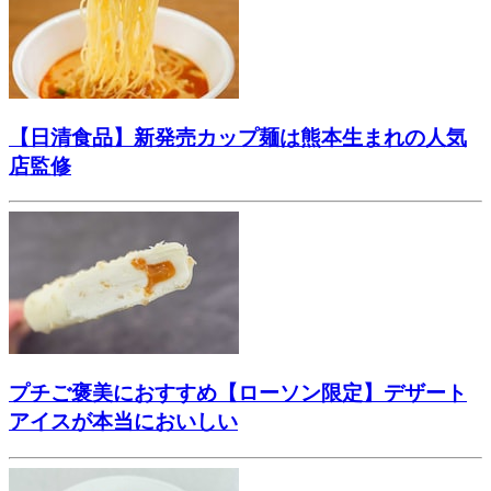
【日清食品】新発売カップ麺は熊本生まれの人気
店監修
プチご褒美におすすめ【ローソン限定】デザート
アイスが本当においしい