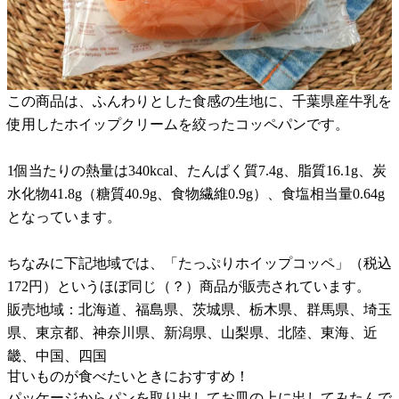
この商品は、ふんわりとした食感の生地に、千葉県産牛乳を
使用したホイップクリームを絞ったコッペパンです。
1個当たりの熱量は340kcal、たんぱく質7.4g、脂質16.1g、炭
水化物41.8g（糖質40.9g、食物繊維0.9g）、食塩相当量0.64g
となっています。
ちなみに下記地域では、「たっぷりホイップコッペ」（税込
172円）というほぼ同じ（？）商品が販売されています。
販売地域：北海道、福島県、茨城県、栃木県、群馬県、埼玉
県、東京都、神奈川県、新潟県、山梨県、北陸、東海、近
畿、中国、四国
甘いものが食べたいときにおすすめ！
パッケージからパンを取り出してお皿の上に出してみたんで