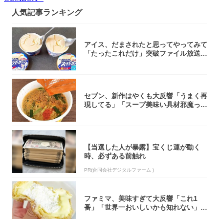
人気記事ランキング
アイス、だまされたと思ってやってみて
「たったこれだけ」突破ファイル放送で
大注目！...
セブン、新作はやくも大反響「うまく再
現してる」「スープ美味い具材邪魔って
くらい美...
【当選した人が暴露】宝くじ運が動く
時、必ずある前触れ
PR(合同会社デジタルファーム )
ファミマ、美味すぎて大反響「これ1
番」「世界一おいしいかも知れない」
「飲めそう」