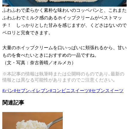
ふわふわで柔らかく素朴な味わいのコッペパンと、これまた
ふわふわでミルク感のあるホイップクリームがベストマッ
チ！ しっかりとした甘みを感じますが、くどさはないので
ペロリと完食できます。
大量のホイップクリームを口いっぱいに頬張れるから、甘い
ものを食べたいときにおすすめの一品ですね。
（文・写真：奈古善晴／オルメカ）
※本記事の情報は執筆時または公開時のものであり､最新の
情報とは異なる可能性がありますのでご注意ください｡
#
パン
#
セブン-イレブン
#
コンビニスイーツ
#
セブンスイーツ
関連記事