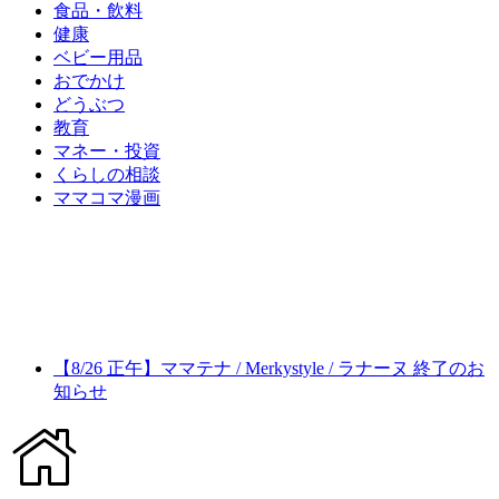
食品・飲料
健康
ベビー用品
おでかけ
どうぶつ
教育
マネー・投資
くらしの相談
ママコマ漫画
【8/26 正午】ママテナ / Merkystyle / ラナーヌ 終了のお
知らせ