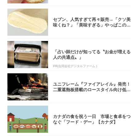
セブン、人気すぎて再々販売→「クソ美
味くね？」「美味すぎる」やっぱこのク
オリティ...
「占い師だけが知ってる〝お金が増える
人の共通点〟」
PR(合同会社デジタルファーム )
ユニフレーム『ファイアレイル』発売！
二重遮熱板搭載のロースタイル向け低型
焚き火台
カナダの食を祝う一日 市場と食卓をつ
なぐ「フード・デー」【カナダ】