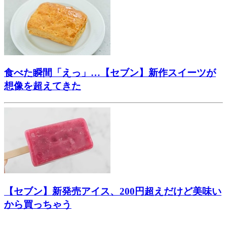
食べた瞬間「えっ」…【セブン】新作スイーツが
想像を超えてきた
【セブン】新発売アイス、200円超えだけど美味い
から買っちゃう