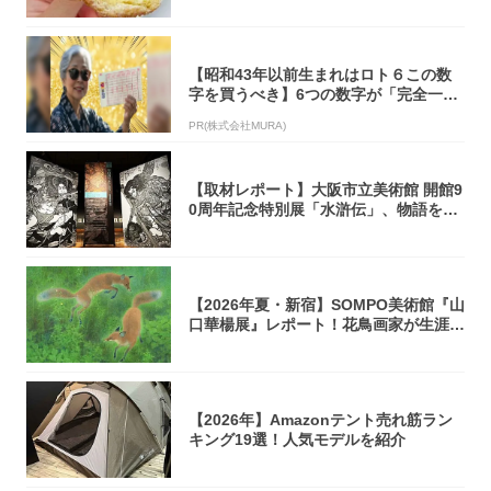
【昭和43年以前生まれはロト６この数
字を買うべき】6つの数字が「完全一
致」する方...
PR(株式会社MURA)
【取材レポート】大阪市立美術館 開館9
0周年記念特別展「水滸伝」、物語を知
らない...
【2026年夏・新宿】SOMPO美術館『山
口華楊展』レポート！花鳥画家が生涯描
き...
【2026年】Amazonテント売れ筋ラン
キング19選！人気モデルを紹介