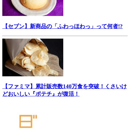
【セブン】新商品の「ふわっほわっ」って何者!?
【ファミマ】累計販売数140万食を突破！くさいけ
どおいしい『ポテチ』が復活！