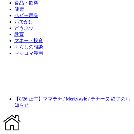
食品・飲料
健康
ベビー用品
おでかけ
どうぶつ
教育
マネー・投資
くらしの相談
ママコマ漫画
【8/26 正午】ママテナ / Merkystyle / ラナーヌ 終了のお
知らせ