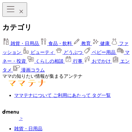
カテゴリ
雑貨・日用品
食品・飲料
教育
健康
ファ
ッション
ビューティ
どうぶつ
ベビー用品
マ
ネー・投資
くらしの相談
行事
おでかけ
エン
タメ
漫画コラム
ママの知りたい情報が集まるアンテナ
ママテナについて
ご利用にあたって
タグ一覧
>
雑貨・日用品