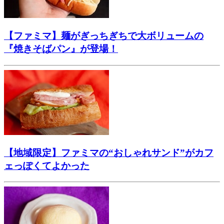
【ファミマ】麺がぎっちぎちで大ボリュームの
『焼きそばパン』が登場！
【地域限定】ファミマの“おしゃれサンド”がカフ
ェっぽくてよかった