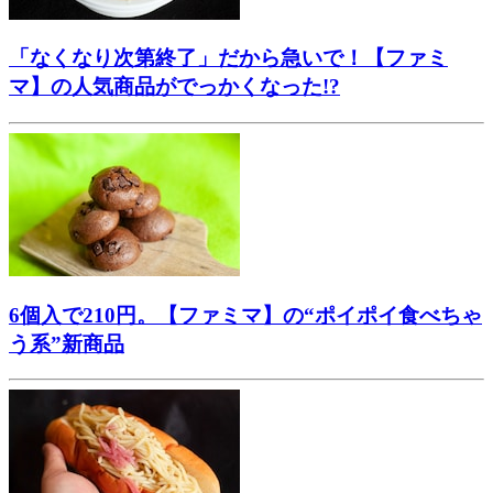
「なくなり次第終了」だから急いで！【ファミ
マ】の人気商品がでっかくなった!?
6個入で210円。【ファミマ】の“ポイポイ食べちゃ
う系”新商品