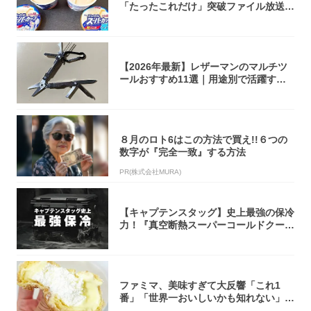
「たったこれだけ」突破ファイル放送で
大注目！...
【2026年最新】レザーマンのマルチツ
ールおすすめ11選｜用途別で活躍する
モデル...
８月のロト6はこの方法で買え!!６つの
数字が『完全一致』する方法
PR(株式会社MURA)
【キャプテンスタッグ】史上最強の保冷
力！『真空断熱スーパーコールドクーラ
ーボック...
ファミマ、美味すぎて大反響「これ1
番」「世界一おいしいかも知れない」
「飲めそう」