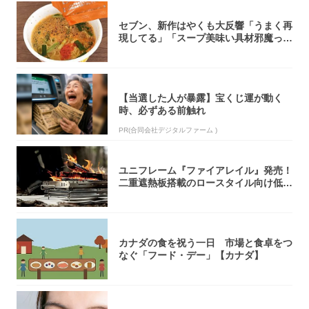
セブン、新作はやくも大反響「うまく再
現してる」「スープ美味い具材邪魔って
くらい美...
【当選した人が暴露】宝くじ運が動く
時、必ずある前触れ
PR(合同会社デジタルファーム )
ユニフレーム『ファイアレイル』発売！
二重遮熱板搭載のロースタイル向け低型
焚き火台
カナダの食を祝う一日 市場と食卓をつ
なぐ「フード・デー」【カナダ】