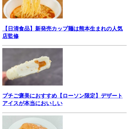
【日清食品】新発売カップ麺は熊本生まれの人気
店監修
プチご褒美におすすめ【ローソン限定】デザート
アイスが本当においしい