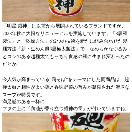
「明星 麺神」は以前から展開されているブランドですが、
2023年秋に大幅なリニューアルを実施しています。「3層麺
製法」と「乾燥方法」の2つの技術を新たに組み合わせた製
麺方法「新・生めん風3層極太製法」で、なめらかなつるみ
とコシのある超極太でもっちり食感の麺に生まれ変わったの
だとか。
今人気が高まっている“鶏そば”をテーマにした同商品は、超
極太麺と相性がよい鶏と香味野菜の旨みが凝縮された濃厚な
スープが特長です。
満足感のある一杯に
フタの上に「鶏油が香り立つ麺神の雫」が付いていますね。