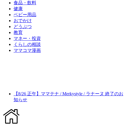
食品・飲料
健康
ベビー用品
おでかけ
どうぶつ
教育
マネー・投資
くらしの相談
ママコマ漫画
【8/26 正午】ママテナ / Merkystyle / ラナーヌ 終了のお
知らせ