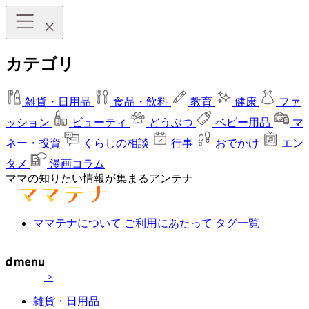
カテゴリ
雑貨・日用品
食品・飲料
教育
健康
ファ
ッション
ビューティ
どうぶつ
ベビー用品
マ
ネー・投資
くらしの相談
行事
おでかけ
エン
タメ
漫画コラム
ママの知りたい情報が集まるアンテナ
ママテナについて
ご利用にあたって
タグ一覧
>
雑貨・日用品