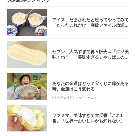
アイス、だまされたと思ってやってみて
「たったこれだけ」突破ファイル放送で
大注目！...
セブン、人気すぎて再々販売→「クソ美
味くね？」「美味すぎる」やっぱこのク
オリティ...
あなたの金運はどう？宝くじに縁がある
時、金運はこう変わる
PR(合同会社デジタルファーム )
ファミマ、美味すぎて大反響「これ1
番」「世界一おいしいかも知れない」
「飲めそう」