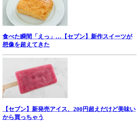
食べた瞬間「えっ」…【セブン】新作スイーツが
想像を超えてきた
【セブン】新発売アイス、200円超えだけど美味い
から買っちゃう