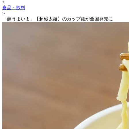
>
食品・飲料
>
「超うまいよ」【超極太麺】のカップ麺が全国発売に