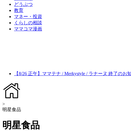
どうぶつ
教育
マネー・投資
くらしの相談
ママコマ漫画
【8/26 正午】ママテナ / Merkystyle / ラナーヌ 終了の
>
明星食品
明星食品