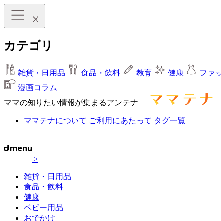
カテゴリ
雑貨・日用品
食品・飲料
教育
健康
ファ
漫画コラム
ママの知りたい情報が集まるアンテナ
ママテナについて
ご利用にあたって
タグ一覧
>
雑貨・日用品
食品・飲料
健康
ベビー用品
おでかけ