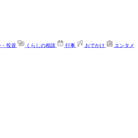
ー・投資
くらしの相談
行事
おでかけ
エンタメ