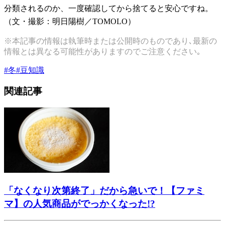
分類されるのか、一度確認してから捨てると安心ですね。
（文・撮影：明日陽樹／TOMOLO）
※本記事の情報は執筆時または公開時のものであり､最新の
情報とは異なる可能性がありますのでご注意ください｡
#
冬
#
豆知識
関連記事
「なくなり次第終了」だから急いで！【ファミ
マ】の人気商品がでっかくなった!?