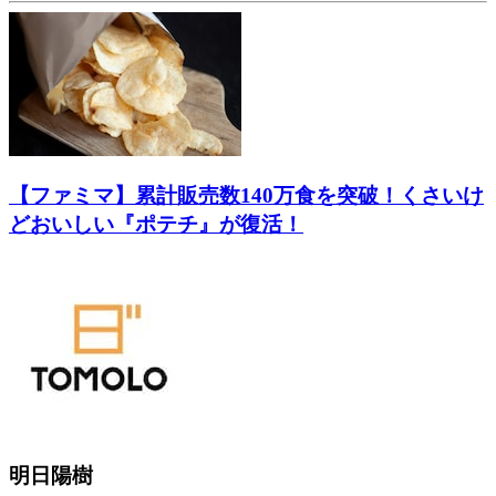
【ファミマ】累計販売数140万食を突破！くさいけ
どおいしい『ポテチ』が復活！
明日陽樹