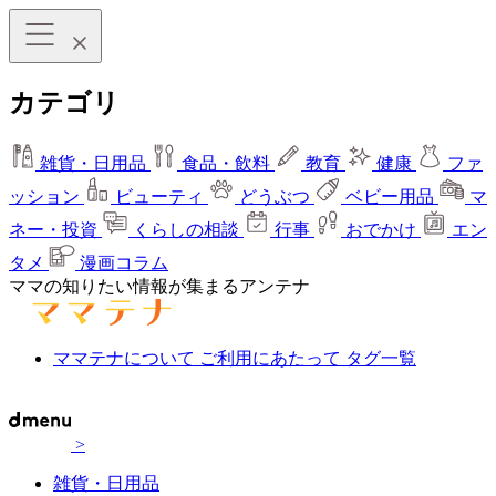
カテゴリ
雑貨・日用品
食品・飲料
教育
健康
ファ
ッション
ビューティ
どうぶつ
ベビー用品
マ
ネー・投資
くらしの相談
行事
おでかけ
エン
タメ
漫画コラム
ママの知りたい情報が集まるアンテナ
ママテナについて
ご利用にあたって
タグ一覧
>
雑貨・日用品