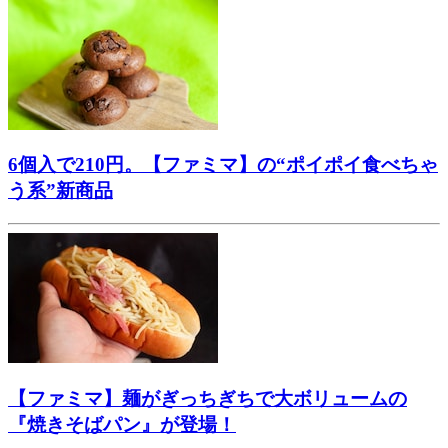
6個入で210円。【ファミマ】の“ポイポイ食べちゃ
う系”新商品
【ファミマ】麺がぎっちぎちで大ボリュームの
『焼きそばパン』が登場！