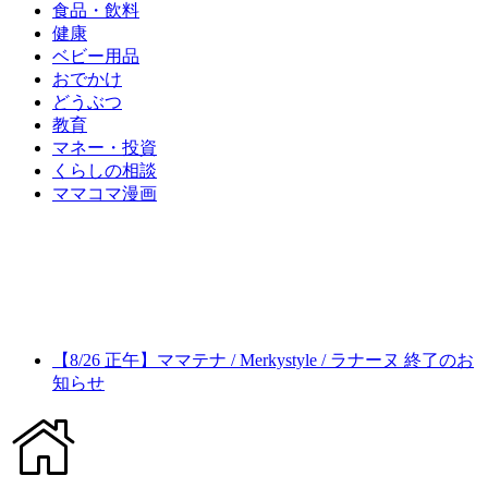
食品・飲料
健康
ベビー用品
おでかけ
どうぶつ
教育
マネー・投資
くらしの相談
ママコマ漫画
【8/26 正午】ママテナ / Merkystyle / ラナーヌ 終了のお
知らせ