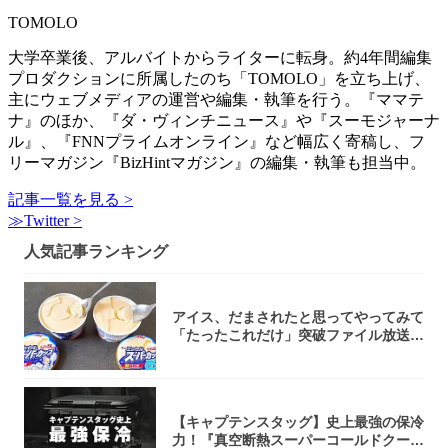
TOMOLO
大学卒業後、アルバイトからライターに転身。約4年間編集
プロダクションに所属したのち「TOMOLO」を立ち上げ、
主にウェブメディアの運営や編集・執筆を行う。『ママテ
ナ』のほか、『ダ・ヴィンチニュース』や『スーモジャーナ
ル』、『FNNプライムオンライン』など幅広く寄稿し、フ
リーマガジン『BizHintマガジン』の編集・執筆も担当中。
記事一覧を見る >
≫Twitter >
人気記事ランキング
アイス、だまされたと思ってやってみて
「たったこれだけ」突破ファイル放送で
大注目！...
【キャプテンスタッグ】史上最強の保冷
力！『真空断熱スーパーコールドクーラ