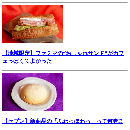
【地域限定】ファミマの“おしゃれサンド”がカフ
ェっぽくてよかった
【セブン】新商品の「ふわっほわっ」って何者!?