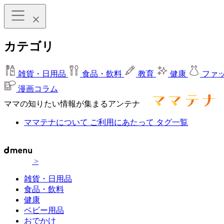
カテゴリ
雑貨・日用品
食品・飲料
教育
健康
ファ
漫画コラム
ママの知りたい情報が集まるアンテナ
ママテナについて
ご利用にあたって
タグ一覧
>
雑貨・日用品
食品・飲料
健康
ベビー用品
おでかけ