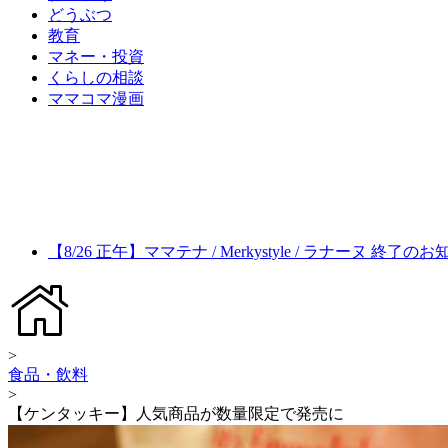
どうぶつ
教育
マネー・投資
くらしの相談
ママコマ漫画
【8/26 正午】ママテナ / Merkystyle / ラナーヌ 終了の
>
食品・飲料
>
【ケンタッキー】人気商品が数量限定で発売に