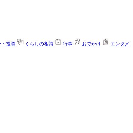
ー・投資
くらしの相談
行事
おでかけ
エンタメ