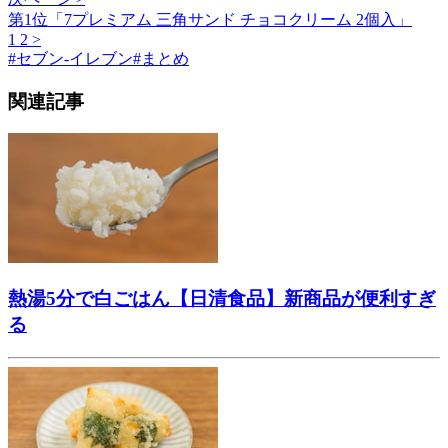
第1位「7プレミアム 三角サンド チョコクリーム 2個入」
1
2
>
#
セブン-イレブン
#
まとめ
関連記事
熱湯5分で白ごはん【日清食品】新商品が便利すぎ
る