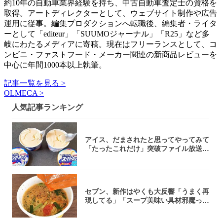
約10年の自動車業界経験を持ち、中古自動車査定士の資格を
取得。アートディレクターとして、ウェブサイト制作や広告
運用に従事。編集プロダクションへ転職後、編集者・ライタ
ーとして「editeur」「SUUMOジャーナル」「R25」など多
岐にわたるメディアに寄稿。現在はフリーランスとして、コ
ンビニ・ファストフード・メーカー関連の新商品レビューを
中心に年間1000本以上執筆。
記事一覧を見る >
OLMECA >
人気記事ランキング
アイス、だまされたと思ってやってみて
「たったこれだけ」突破ファイル放送で
大注目！...
セブン、新作はやくも大反響「うまく再
現してる」「スープ美味い具材邪魔って
くらい美...