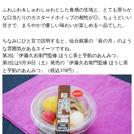
ふわふわ＆しゅわしゅわとした食感の生地と、とても滑らか
な口当たりのカスタードホイップの相性が◎。ちょうどいい
甘さで、まろやかで優しい味わいが楽しめる一品でした。
ちなみにひと言で説明すると、仙台銘菓の「萩の月」のよう
な雰囲気があるスイーツですね。
第2位「伊藤久右衛門監修 ほうじ茶と芋餡のあんみつ」
第2位は9月30日（土）発売の「伊藤久右衛門監修 ほうじ茶
と芋餡のあんみつ」（税込378円）。