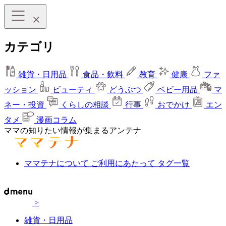
カテゴリ
雑貨・日用品
食品・飲料
教育
健康
ファ
ッション
ビューティ
どうぶつ
ベビー用品
マ
ネー・投資
くらしの相談
行事
おでかけ
エン
タメ
漫画コラム
ママの知りたい情報が集まるアンテナ
ママテナについて
ご利用にあたって
タグ一覧
>
雑貨・日用品