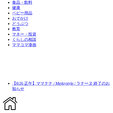
食品・飲料
健康
ベビー用品
おでかけ
どうぶつ
教育
マネー・投資
くらしの相談
ママコマ漫画
【8/26 正午】ママテナ / Merkystyle / ラナーヌ 終了のお
知らせ