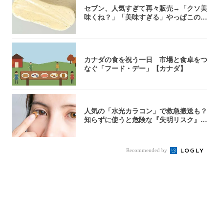
セブン、人気すぎて再々販売→「クソ美
味くね？」「美味すぎる」やっぱこのク
オリティ...
カナダの食を祝う一日 市場と食卓をつ
なぐ「フード・デー」【カナダ】
人気の「水光カラコン」で救急搬送も？
知らずに使うと危険な『失明リスク』と
医師が教...
Recommended by