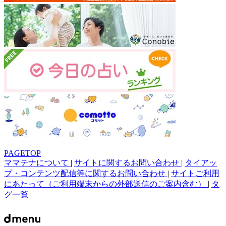
PAGETOP
ママテナについて
|
サイトに関するお問い合わせ
|
タイアッ
プ・コンテンツ配信等に関するお問い合わせ
|
サイトご利用
にあたって（ご利用端末からの外部送信のご案内含む）
|
タ
グ一覧