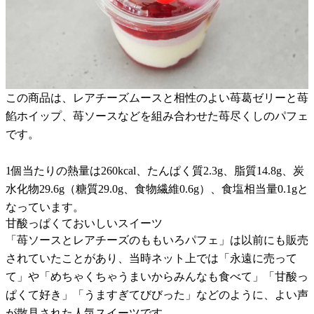
この商品は、レアチーズムースと相性のよい苺葛ゼリーと苺
餡ホイップ、苺ソースなどを組み合わせた苺尽くしのパフェ
です。
1個当たりの熱量は260kcal、たんぱく質2.3g、脂質14.8g、炭
水化物29.6g（糖質29.0g、食物繊維0.6g）、食塩相当量0.1gと
なっています。
甘酸っぱくておいしいスイーツ
「苺ソースとレアチーズのももいろパフェ」は以前にも販売
されていたことがあり、当時ネット上では「永遠に売って
て」や「めちゃくちゃうまいからみんなも食べて」「甘酸っ
ぱくて好き」「うますぎてびびった」などのように、よい声
が散見された人気スイーツです。