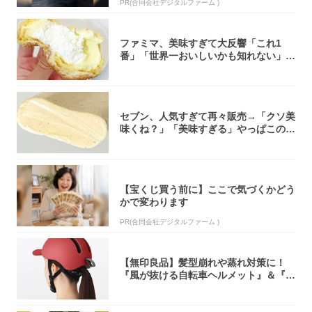
PR(合同会社デジタルファーム )
ファミマ、美味すぎて大反響「これ1
番」「世界一おいしいかも知れない」
「飲めそう」
セブン、人気すぎて再々販売→「クソ美
味くね？」「美味すぎる」やっぱこのク
オリティ...
【宝くじ買う前に】ここで気づくかどう
かで変わります
PR(合同会社デジタルファーム )
【無印良品】髪型崩れや蒸れ対策に！
『風が抜ける自転車ヘルメット』＆『2
0型自転車...