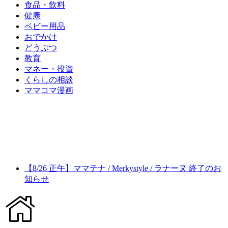
食品・飲料
健康
ベビー用品
おでかけ
どうぶつ
教育
マネー・投資
くらしの相談
ママコマ漫画
【8/26 正午】ママテナ / Merkystyle / ラナーヌ 終了のお
知らせ