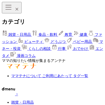
カテゴリ
雑貨・日用品
食品・飲料
教育
健康
ファ
ッション
ビューティ
どうぶつ
ベビー用品
マ
ネー・投資
くらしの相談
行事
おでかけ
エン
タメ
漫画コラム
ママの知りたい情報が集まるアンテナ
ママテナについて
ご利用にあたって
タグ一覧
>
雑貨・日用品