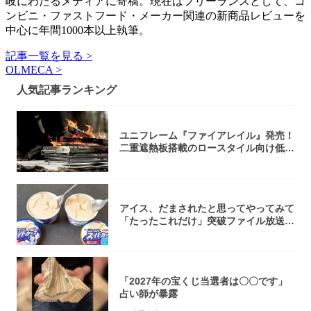
岐にわたるメディアに寄稿。現在はフリーランスとして、コ
ンビニ・ファストフード・メーカー関連の新商品レビューを
中心に年間1000本以上執筆。
記事一覧を見る >
OLMECA >
人気記事ランキング
ユニフレーム『ファイアレイル』発売！
二重遮熱板搭載のロースタイル向け低型
焚き火台
アイス、だまされたと思ってやってみて
「たったこれだけ」突破ファイル放送で
大注目！...
「2027年の宝くじ当選者は〇〇です」
占い師が暴露