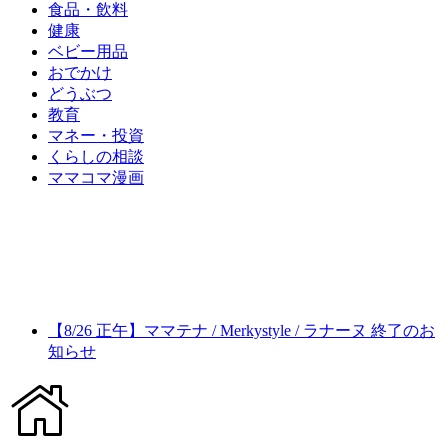
食品・飲料
健康
ベビー用品
おでかけ
どうぶつ
教育
マネー・投資
くらしの相談
ママコマ漫画
【8/26 正午】ママテナ / Merkystyle / ラナーヌ 終了のお
知らせ