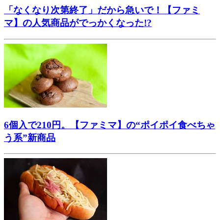
「なくなり次第終了」だから急いで！【ファミ
マ】の人気商品がでっかくなった!?
6個入で210円。【ファミマ】の“ポイポイ食べちゃ
う系”新商品