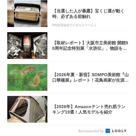
【当選した人が暴露】宝くじ運が動く
時、必ずある前触れ
PR(合同会社デジタルファーム )
【取材レポート】大阪市立美術館 開館9
0周年記念特別展「水滸伝」、物語を知
らない...
【2026年夏・新宿】SOMPO美術館『山
口華楊展』レポート！花鳥画家が生涯描
き...
【2026年】Amazonテント売れ筋ラン
キング19選！人気モデルを紹介
Recommended by