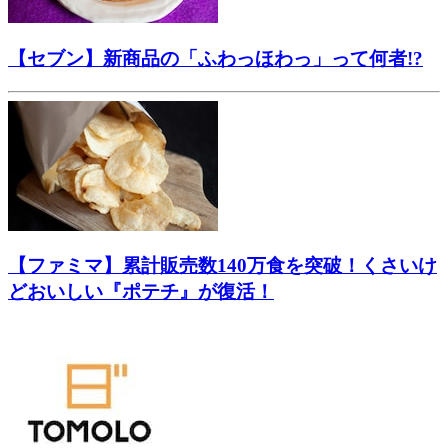
【セブン】新商品の「ふわっほわっ」って何者!?
【ファミマ】累計販売数140万食を突破！くさいけ
どおいしい『ポテチ』が復活！