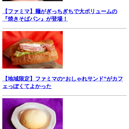
【ファミマ】麺がぎっちぎちで大ボリュームの
『焼きそばパン』が登場！
【地域限定】ファミマの“おしゃれサンド”がカフ
ェっぽくてよかった