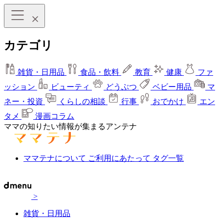
カテゴリ
雑貨・日用品
食品・飲料
教育
健康
ファ
ッション
ビューティ
どうぶつ
ベビー用品
マ
ネー・投資
くらしの相談
行事
おでかけ
エン
タメ
漫画コラム
ママの知りたい情報が集まるアンテナ
ママテナについて
ご利用にあたって
タグ一覧
>
雑貨・日用品