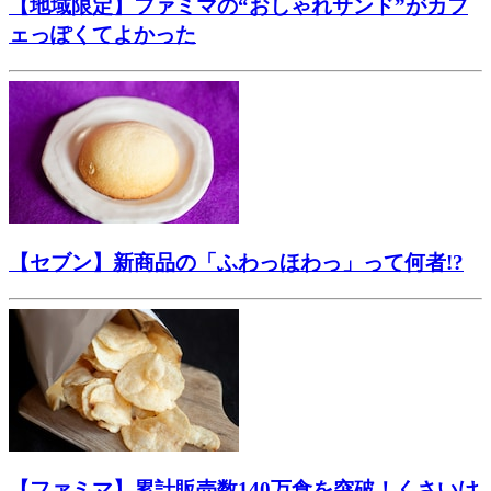
【地域限定】ファミマの“おしゃれサンド”がカフ
ェっぽくてよかった
【セブン】新商品の「ふわっほわっ」って何者!?
【ファミマ】累計販売数140万食を突破！くさいけ