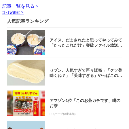
記事一覧を見る >
≫Twitter >
人気記事ランキング
アイス、だまされたと思ってやってみて
「たったこれだけ」突破ファイル放送で
大注目！...
セブン、人気すぎて再々販売→「クソ美
味くね？」「美味すぎる」やっぱこのク
オリティ...
アマゾン1位「このお茶ガチです」噂の
お茶
PR(ハーブ健康本舗)