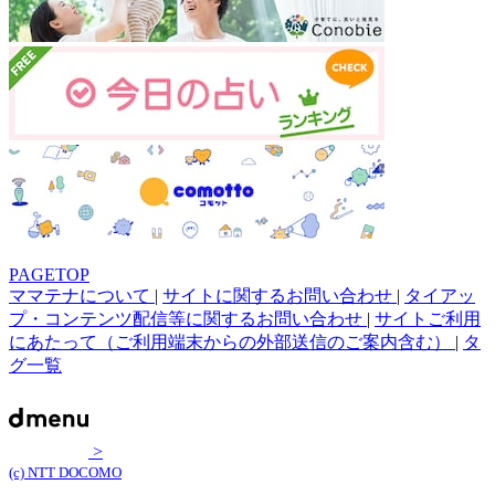
PAGETOP
ママテナについて
|
サイトに関するお問い合わせ
|
タイアッ
プ・コンテンツ配信等に関するお問い合わせ
|
サイトご利用
にあたって（ご利用端末からの外部送信のご案内含む）
|
タ
グ一覧
>
(c) NTT DOCOMO