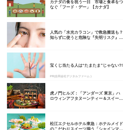
カナダの食を祝う一日 市場と食卓をつ
なぐ「フード・デー」【カナダ】
人気の「水光カラコン」で救急搬送も？
知らずに使うと危険な『失明リスク』と
医師が教...
宝くじ当たる人は“たまたま”じゃない?!
PR(合同会社デジタルファーム )
虎ノ門ヒルズ：「アンダーズ 東京」ハ
ロウィンアフタヌーンティー＆スイーツ
コレクシ...
松江エクセルホテル東急：ホテルメイド
のこだわりスイーツ揃う「シャインマス