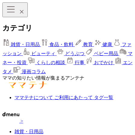
カテゴリ
雑貨・日用品
食品・飲料
教育
健康
ファ
ッション
ビューティ
どうぶつ
ベビー用品
マ
ネー・投資
くらしの相談
行事
おでかけ
エン
タメ
漫画コラム
ママの知りたい情報が集まるアンテナ
ママテナについて
ご利用にあたって
タグ一覧
>
雑貨・日用品