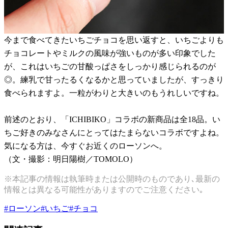
今まで食べてきたいちごチョコを思い返すと、いちごよりも
チョコレートやミルクの風味が強いものが多い印象でした
が、これはいちごの甘酸っぱさをしっかり感じられるのが
◎。練乳で甘ったるくなるかと思っていましたが、すっきり
食べられますよ。一粒がわりと大きいのもうれしいですね。
前述のとおり、「ICHIBIKO」コラボの新商品は全18品。い
ちご好きのみなさんにとってはたまらないコラボですよね。
気になる方は、今すぐお近くのローソンへ。
（文・撮影：明日陽樹／TOMOLO）
※本記事の情報は執筆時または公開時のものであり､最新の
情報とは異なる可能性がありますのでご注意ください｡
#
ローソン
#
いちご
#
チョコ