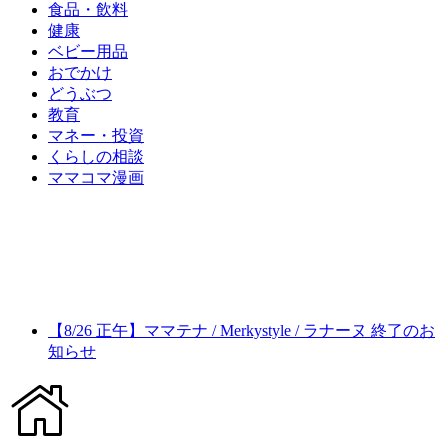
食品・飲料
健康
ベビー用品
おでかけ
どうぶつ
教育
マネー・投資
くらしの相談
ママコマ漫画
【8/26 正午】ママテナ / Merkystyle / ラナーヌ 終了のお
知らせ