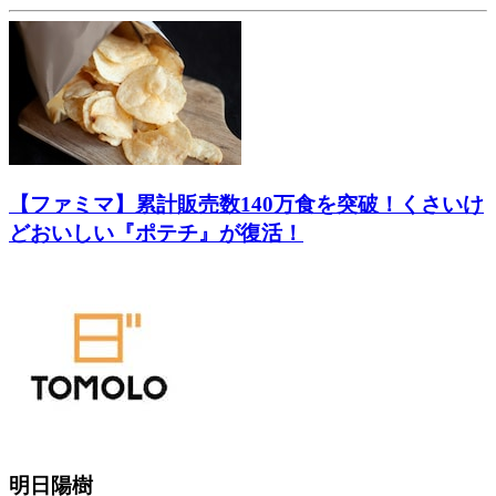
【ファミマ】累計販売数140万食を突破！くさいけ
どおいしい『ポテチ』が復活！
明日陽樹