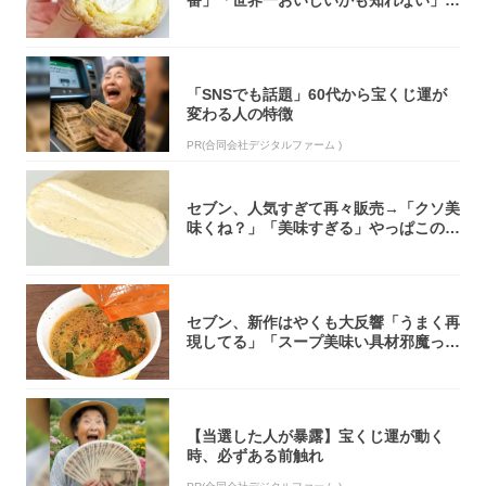
番」「世界一おいしいかも知れない」
「飲めそう」
「SNSでも話題」60代から宝くじ運が
変わる人の特徴
PR(合同会社デジタルファーム )
セブン、人気すぎて再々販売→「クソ美
味くね？」「美味すぎる」やっぱこのク
オリティ...
セブン、新作はやくも大反響「うまく再
現してる」「スープ美味い具材邪魔って
くらい美...
【当選した人が暴露】宝くじ運が動く
時、必ずある前触れ