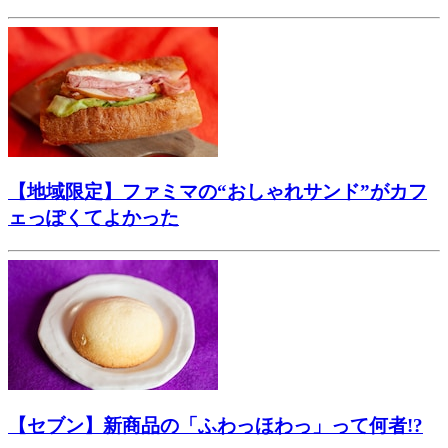
【地域限定】ファミマの“おしゃれサンド”がカフ
ェっぽくてよかった
【セブン】新商品の「ふわっほわっ」って何者!?