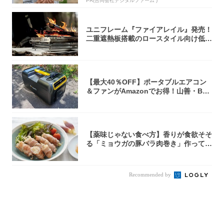
PR(合同会社デジタルファーム )
ユニフレーム『ファイアレイル』発売！
二重遮熱板搭載のロースタイル向け低型
焚き火台
【最大40％OFF】ポータブルエアコン
＆ファンがAmazonでお得！山善・Bo
u...
【薬味じゃない食べ方】香りが食欲そそ
る「ミョウガの豚バラ肉巻き」作ってみ
た！辛み...
Recommended by