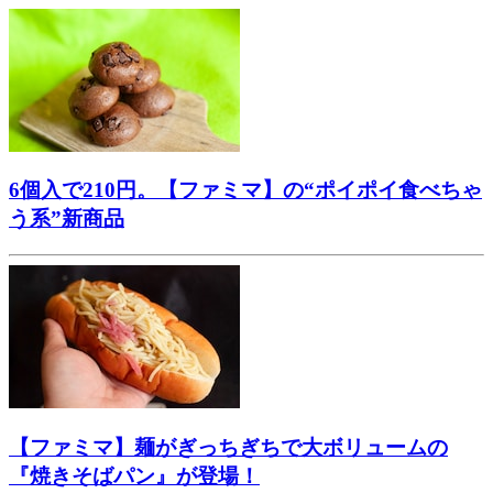
6個入で210円。【ファミマ】の“ポイポイ食べちゃ
う系”新商品
【ファミマ】麺がぎっちぎちで大ボリュームの
『焼きそばパン』が登場！