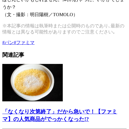
うか？
（文・撮影：明日陽樹／TOMOLO）
※本記事の情報は執筆時または公開時のものであり､最新の
情報とは異なる可能性がありますのでご注意ください｡
#
パン
#
ファミマ
関連記事
「なくなり次第終了」だから急いで！【ファミ
マ】の人気商品がでっかくなった!?