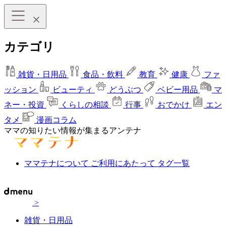
カテゴリ
雑貨・日用品
食品・飲料
教育
健康
ファ
ッション
ビューティ
どうぶつ
ベビー用品
マ
ネー・投資
くらしの相談
行事
おでかけ
エン
タメ
漫画コラム
ママの知りたい情報が集まるアンテナ
ママテナについて
ご利用にあたって
タグ一覧
>
雑貨・日用品