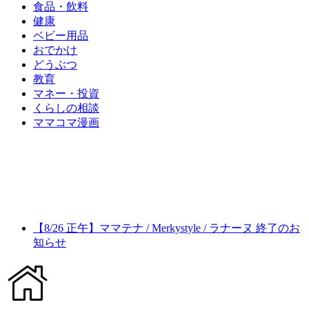
食品・飲料
健康
ベビー用品
おでかけ
どうぶつ
教育
マネー・投資
くらしの相談
ママコマ漫画
【8/26 正午】ママテナ / Merkystyle / ラナーヌ 終了のお
知らせ