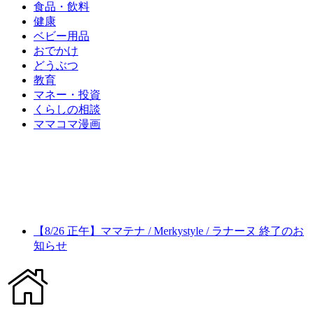
食品・飲料
健康
ベビー用品
おでかけ
どうぶつ
教育
マネー・投資
くらしの相談
ママコマ漫画
【8/26 正午】ママテナ / Merkystyle / ラナーヌ 終了のお
知らせ