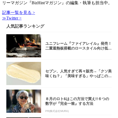
リーマガジン『BizHintマガジン』の編集・執筆も担当中。
記事一覧を見る >
≫Twitter >
人気記事ランキング
ユニフレーム『ファイアレイル』発売！
二重遮熱板搭載のロースタイル向け低型
焚き火台
セブン、人気すぎて再々販売→「クソ美
味くね？」「美味すぎる」やっぱこのク
オリティ...
８月のロト6はこの方法で買え!!６つの
数字が『完全一致』する方法
PR(株式会社MURA)