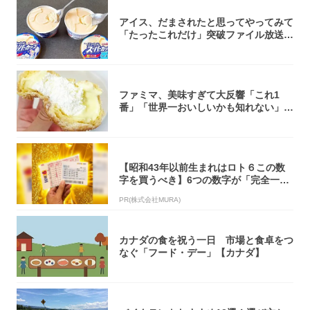
アイス、だまされたと思ってやってみて
「たったこれだけ」突破ファイル放送で
大注目！...
ファミマ、美味すぎて大反響「これ1
番」「世界一おいしいかも知れない」
「飲めそう」
【昭和43年以前生まれはロト６この数
字を買うべき】6つの数字が「完全一
致」する方...
PR(株式会社MURA)
カナダの食を祝う一日 市場と食卓をつ
なぐ「フード・デー」【カナダ】