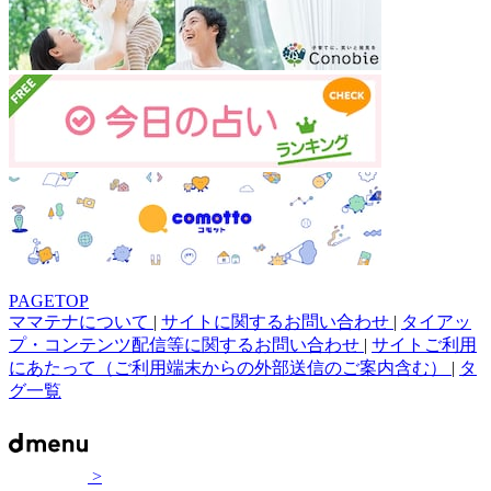
PAGETOP
ママテナについて
|
サイトに関するお問い合わせ
|
タイアッ
プ・コンテンツ配信等に関するお問い合わせ
|
サイトご利用
にあたって（ご利用端末からの外部送信のご案内含む）
|
タ
グ一覧
>