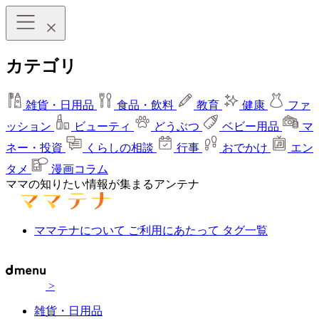
カテゴリ
雑貨・日用品
食品・飲料
教育
健康
ファ
ッション
ビューティ
どうぶつ
ベビー用品
マ
ネー・投資
くらしの相談
行事
おでかけ
エン
タメ
漫画コラム
ママの知りたい情報が集まるアンテナ
ママテナについて
ご利用にあたって
タグ一覧
>
雑貨・日用品