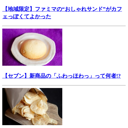
【地域限定】ファミマの“おしゃれサンド”がカフ
ェっぽくてよかった
【セブン】新商品の「ふわっほわっ」って何者!?