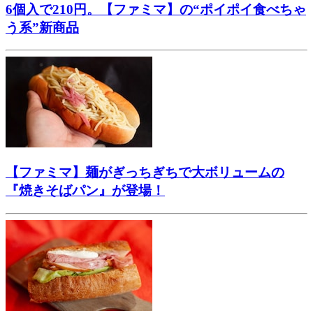
6個入で210円。【ファミマ】の“ポイポイ食べちゃ
う系”新商品
【ファミマ】麺がぎっちぎちで大ボリュームの
『焼きそばパン』が登場！