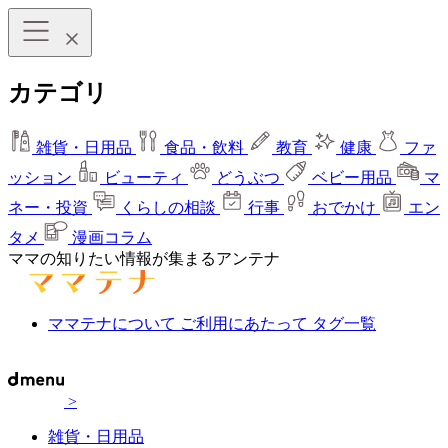
カテゴリ
雑貨・日用品
食品・飲料
教育
健康
ファ
ッション
ビューティ
どうぶつ
ベビー用品
マ
ネー・投資
くらしの相談
行事
おでかけ
エン
タメ
漫画コラム
ママの知りたい情報が集まるアンテナ
ママテナについて
ご利用にあたって
タグ一覧
>
雑貨・日用品