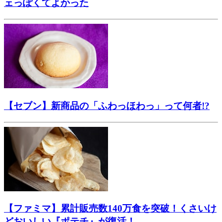
ェっぽくてよかった
【セブン】新商品の「ふわっほわっ」って何者!?
【ファミマ】累計販売数140万食を突破！くさいけ
どおいしい『ポテチ』が復活！