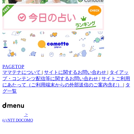
PAGETOP
ママテナについて
|
サイトに関するお問い合わせ
|
タイアッ
プ・コンテンツ配信等に関するお問い合わせ
|
サイトご利用
にあたって（ご利用端末からの外部送信のご案内含む）
|
タ
グ一覧
>
(c) NTT DOCOMO