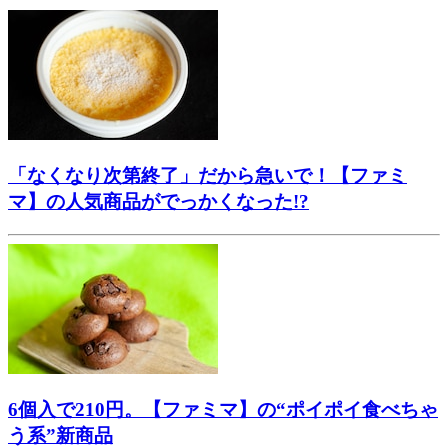
「なくなり次第終了」だから急いで！【ファミ
マ】の人気商品がでっかくなった!?
6個入で210円。【ファミマ】の“ポイポイ食べちゃ
う系”新商品