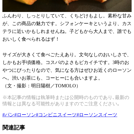
ふんわり、しっとりしていて、くちどけもよし。素朴な甘み
が、この商品の魅力です。シフォンケーキというより、カス
テラに近いかもしれませんね。子どもから大人まで、誰でも
おいしく食べられるはず！
サイズが大きくて食べごたえあり。文句なしのおいしさで、
しかもお手頃価格。コスパのよさもピカイチです。3時のお
やつにぴったりなので、気になる方はぜひお近くのローソン
へ。渋いお茶にも、コーヒーにも合いますよ。
（文・撮影：明日陽樹／TOMOLO）
※本記事の情報は執筆時または公開時のものであり､最新の
情報とは異なる可能性がありますのでご注意ください｡
#
パン
#
ローソン
#
コンビニスイーツ
#
ローソンスイーツ
関連記事