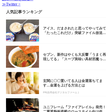
≫Twitter >
人気記事ランキング
アイス、だまされたと思ってやってみて
「たったこれだけ」突破ファイル放送で
大注目！...
セブン、新作はやくも大反響「うまく再
現してる」「スープ美味い具材邪魔って
くらい美...
玄関に〇〇置いてる人は金運落ちてま
す…金運を上げる方法とは
PR(合同会社デジタルファーム )
ユニフレーム『ファイアレイル』発売！
二重遮熱板搭載のロースタイル向け低型