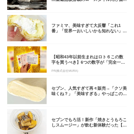
焚き火台
ファミマ、美味すぎて大反響「これ1
番」「世界一おいしいかも知れない」
「飲めそう」
【昭和43年以前生まれはロト６この数
字を買うべき】6つの数字が「完全一
致」する方...
PR(株式会社MURA)
セブン、人気すぎて再々販売→「クソ美
味くね？」「美味すぎる」やっぱこのク
オリティ...
セブンでもろ活！新作「焼きとうもろこ
しスムージー」が飲む新体験だった【東
京の一部...