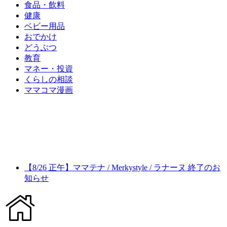
食品・飲料
健康
ベビー用品
おでかけ
どうぶつ
教育
マネー・投資
くらしの相談
ママコマ漫画
【8/26 正午】ママテナ / Merkystyle / ラナーヌ 終了のお
知らせ