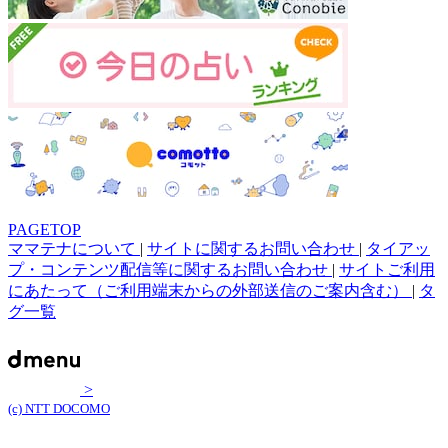
PAGETOP
ママテナについて
|
サイトに関するお問い合わせ
|
タイアッ
プ・コンテンツ配信等に関するお問い合わせ
|
サイトご利用
にあたって（ご利用端末からの外部送信のご案内含む）
|
タ
グ一覧
>
(c) NTT DOCOMO