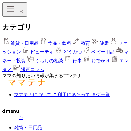
カテゴリ
雑貨・日用品
食品・飲料
教育
健康
ファ
ッション
ビューティ
どうぶつ
ベビー用品
マ
ネー・投資
くらしの相談
行事
おでかけ
エン
タメ
漫画コラム
ママの知りたい情報が集まるアンテナ
ママテナについて
ご利用にあたって
タグ一覧
>
雑貨・日用品