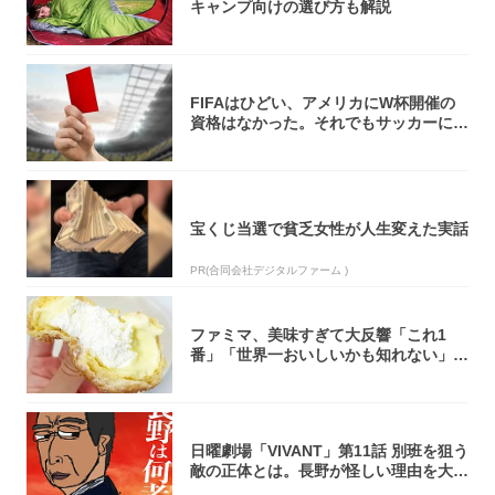
キャンプ向けの選び方も解説
FIFAはひどい、アメリカにW杯開催の
資格はなかった。それでもサッカーには
夢があ...
宝くじ当選で貧乏女性が人生変えた実話
PR(合同会社デジタルファーム )
ファミマ、美味すぎて大反響「これ1
番」「世界一おいしいかも知れない」
「飲めそう」
日曜劇場「VIVANT」第11話 別班を狙う
敵の正体とは。長野が怪しい理由を大
考...