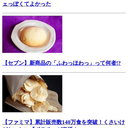
ェっぽくてよかった
【セブン】新商品の「ふわっほわっ」って何者!?
【ファミマ】累計販売数140万食を突破！くさいけ