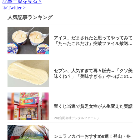
記事一覧を見る >
≫Twitter >
人気記事ランキング
アイス、だまされたと思ってやってみて
「たったこれだけ」突破ファイル放送で
大注目！...
セブン、人気すぎて再々販売→「クソ美
味くね？」「美味すぎる」やっぱこのク
オリティ...
宝くじ当選で貧乏女性が人生変えた実話
PR(合同会社デジタルファーム )
シュラフカバーおすすめ8選！登山・冬