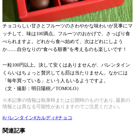
チョコらしい甘さとフルーツのさわやかな味わいが見事にマ
ッチして、味は100満点。フルーツのおかげで、さっぱり食
べられますよ。どれから食べ始めて、次はどれにしよう
か……自分なりの“食べる順番”を考えるのも楽しいです！
一粒100円以上。決して安くはありませんが、バレンタイン
くらいはちょっと贅沢しても罰は当たりません。なかには
「毎年買っている」という人もいるようですよ。
（文・撮影：明日陽樹／TOMOLO）
※本記事の情報は執筆時または公開時のものであり､最新の
情報とは異なる可能性がありますのでご注意ください｡
#
バレンタイン
#
カルディ
#
チョコ
関連記事