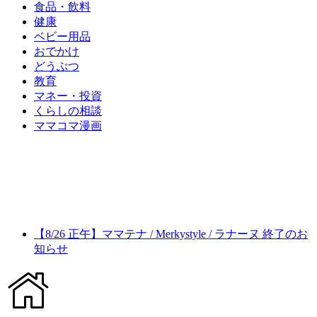
食品・飲料
健康
ベビー用品
おでかけ
どうぶつ
教育
マネー・投資
くらしの相談
ママコマ漫画
【8/26 正午】ママテナ / Merkystyle / ラナーヌ 終了のお
知らせ