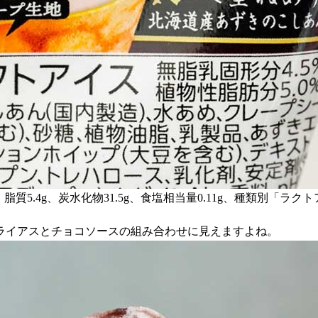
2g、脂質5.4g、炭水化物31.5g、食塩相当量0.11g、種類別「ラ
ライアスとチョコソースの組み合わせに見えますよね。