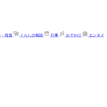
ー・投資
くらしの相談
行事
おでかけ
エンタメ