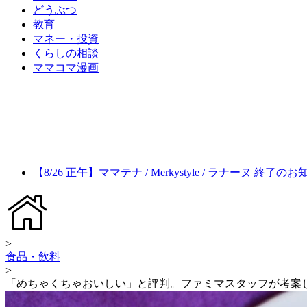
どうぶつ
教育
マネー・投資
くらしの相談
ママコマ漫画
【8/26 正午】ママテナ / Merkystyle / ラナーヌ 終了の
>
食品・飲料
>
「めちゃくちゃおいしい」と評判。ファミマスタッフが考案