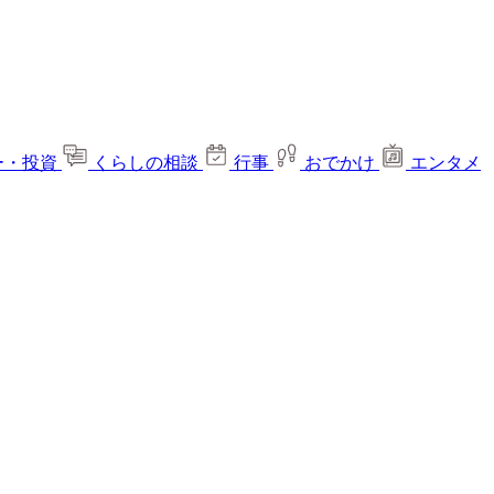
ー・投資
くらしの相談
行事
おでかけ
エンタメ