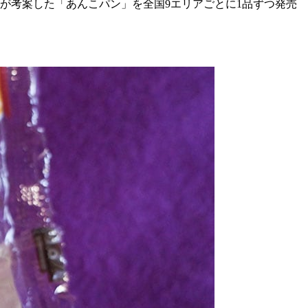
フが考案した「あんこパン」を全国9エリアごとに1品ずつ発売