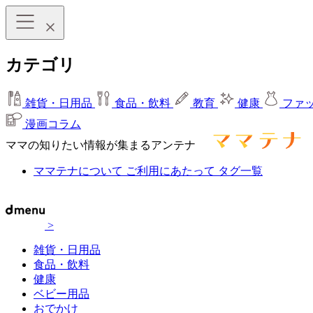
カテゴリ
雑貨・日用品
食品・飲料
教育
健康
ファ
漫画コラム
ママの知りたい情報が集まるアンテナ
ママテナについて
ご利用にあたって
タグ一覧
>
雑貨・日用品
食品・飲料
健康
ベビー用品
おでかけ