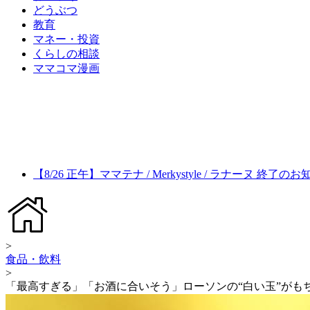
どうぶつ
教育
マネー・投資
くらしの相談
ママコマ漫画
【8/26 正午】ママテナ / Merkystyle / ラナーヌ 終了の
>
食品・飲料
>
「最高すぎる」「お酒に合いそう」ローソンの“白い玉”がも