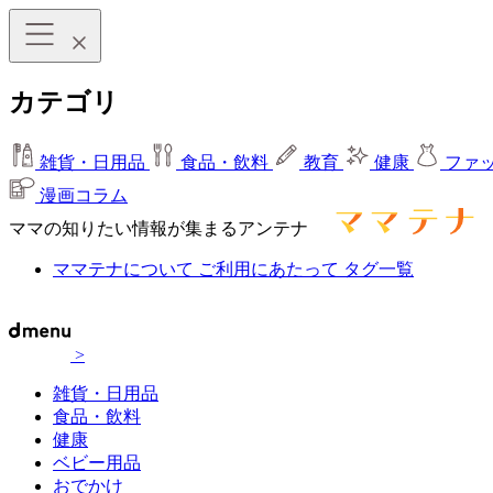
カテゴリ
雑貨・日用品
食品・飲料
教育
健康
ファ
漫画コラム
ママの知りたい情報が集まるアンテナ
ママテナについて
ご利用にあたって
タグ一覧
>
雑貨・日用品
食品・飲料
健康
ベビー用品
おでかけ