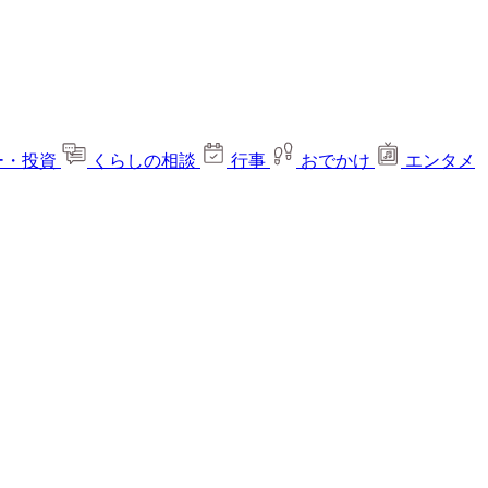
ー・投資
くらしの相談
行事
おでかけ
エンタメ