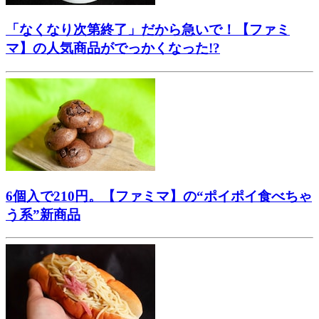
「なくなり次第終了」だから急いで！【ファミ
マ】の人気商品がでっかくなった!?
6個入で210円。【ファミマ】の“ポイポイ食べちゃ
う系”新商品