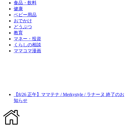
食品・飲料
健康
ベビー用品
おでかけ
どうぶつ
教育
マネー・投資
くらしの相談
ママコマ漫画
【8/26 正午】ママテナ / Merkystyle / ラナーヌ 終了のお
知らせ