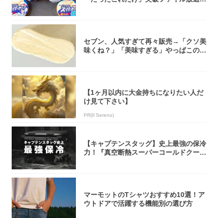
大注目！...
セブン、人気すぎて再々販売→「クソ美
味くね？」「美味すぎる」やっぱこのク
オリティ...
【1ヶ月以内に大金持ちになりたい人だ
け見て下さい】
PR(Il Sereno)
【キャプテンスタッグ】史上最強の保冷
力！『真空断熱スーパーコールドクーラ
ーボック...
マーモットのTシャツおすすめ10選！ア
ウトドアで活躍する機能別の選び方