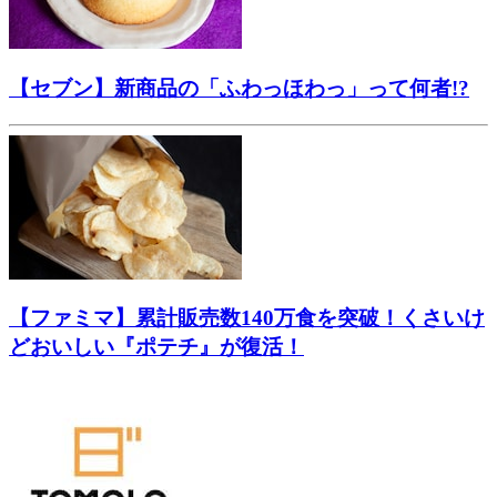
【セブン】新商品の「ふわっほわっ」って何者!?
【ファミマ】累計販売数140万食を突破！くさいけ
どおいしい『ポテチ』が復活！