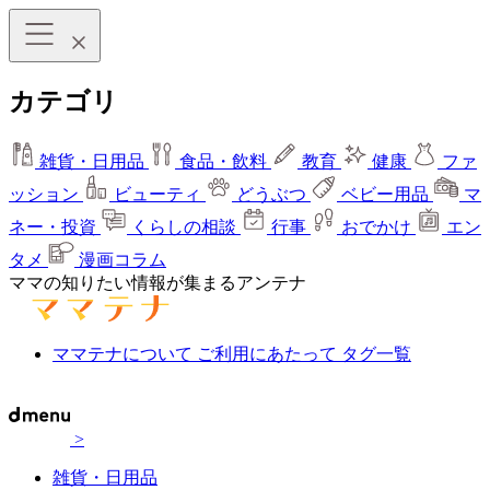
カテゴリ
雑貨・日用品
食品・飲料
教育
健康
ファ
ッション
ビューティ
どうぶつ
ベビー用品
マ
ネー・投資
くらしの相談
行事
おでかけ
エン
タメ
漫画コラム
ママの知りたい情報が集まるアンテナ
ママテナについて
ご利用にあたって
タグ一覧
>
雑貨・日用品