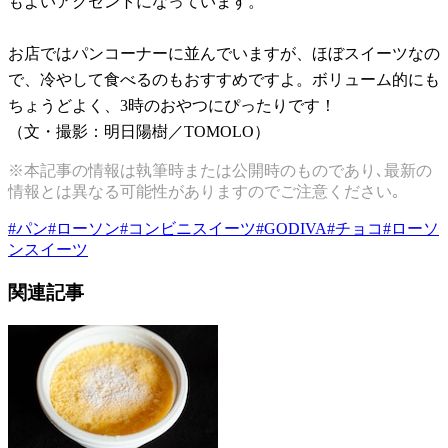
もよいアクセントになっています。
お店ではパンコーナーに並んでいますが、ほぼスイーツなの
で、冷やして食べるのもおすすめですよ。ボリューム的にも
ちょうどよく、3時のおやつにぴったりです！
（文・撮影：明日陽樹／TOMOLO）
※本記事の情報は執筆時または公開時のものであり､最新の
情報とは異なる可能性がありますのでご注意ください｡
#
パン
#
ローソン
#
コンビニスイーツ
#
GODIVA
#
チョコ
#
ローソ
ンスイーツ
関連記事