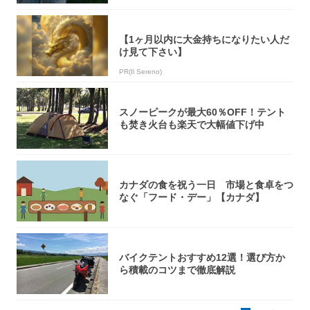
【1ヶ月以内に大金持ちになりたい人だ
け見て下さい】
PR(Il Sereno)
スノーピークが最大60％OFF！テント
も焚き火台も楽天で大幅値下げ中
カナダの食を祝う一日 市場と食卓をつ
なぐ「フード・デー」【カナダ】
バイクテントおすすめ12選！選び方か
ら積載のコツまで徹底解説