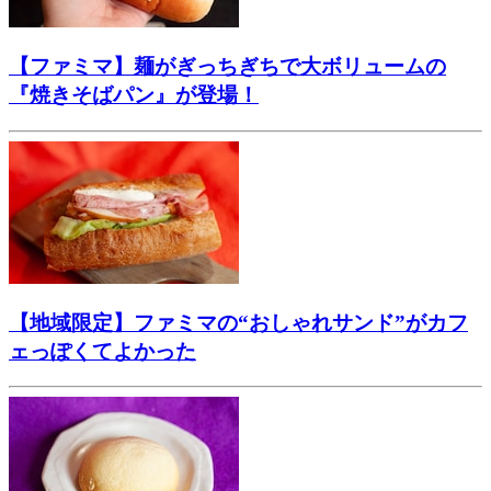
【ファミマ】麺がぎっちぎちで大ボリュームの
『焼きそばパン』が登場！
【地域限定】ファミマの“おしゃれサンド”がカフ
ェっぽくてよかった