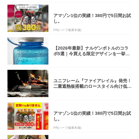
アマゾン1位の実績！380円で5日間お試
し。
PR(ハーブ健康本舗)
【2026年最新】ナルゲンボトルのコラ
ボ5選｜今買える限定デザインを一挙紹
介！
ユニフレーム『ファイアレイル』発売！
二重遮熱板搭載のロースタイル向け低型
焚き火台
アマゾン1位の実績！380円で5日間お試
し。
PR(ハーブ健康本舗)