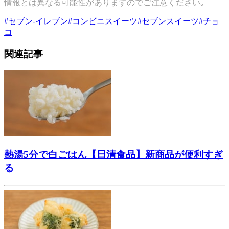
情報とは異なる可能性がありますのでご注意ください｡
#
セブン-イレブン
#
コンビニスイーツ
#
セブンスイーツ
#
チョ
コ
関連記事
熱湯5分で白ごはん【日清食品】新商品が便利すぎ
る