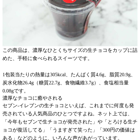
この商品は、濃厚なひとくちサイズの生チョコをカップに詰
めた、手軽に食べられるスイーツです。
1包装当たりの熱量は305kcal、たんぱく質4.6g、脂質20.9g、
炭水化物26.4g（糖質22.7g、食物繊維3.7g）、食塩相当量
0.08gです。
濃厚なチョコに癒やされる
セブン-イレブンの生チョコといえば、これまでに何度も発
売されている人気商品のひとつですよね。ネット上では、
「今年もセブンで生チョコが発売された」や「とろける生チ
ョコが復活してる」「うますぎて笑った」「300円の価値は
ある」などのように、いろんな声があがっています。