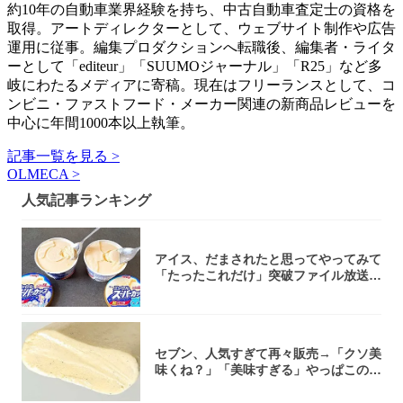
約10年の自動車業界経験を持ち、中古自動車査定士の資格を
取得。アートディレクターとして、ウェブサイト制作や広告
運用に従事。編集プロダクションへ転職後、編集者・ライタ
ーとして「editeur」「SUUMOジャーナル」「R25」など多
岐にわたるメディアに寄稿。現在はフリーランスとして、コ
ンビニ・ファストフード・メーカー関連の新商品レビューを
中心に年間1000本以上執筆。
記事一覧を見る >
OLMECA >
人気記事ランキング
アイス、だまされたと思ってやってみて
「たったこれだけ」突破ファイル放送で
大注目！...
セブン、人気すぎて再々販売→「クソ美
味くね？」「美味すぎる」やっぱこのク
オリティ...