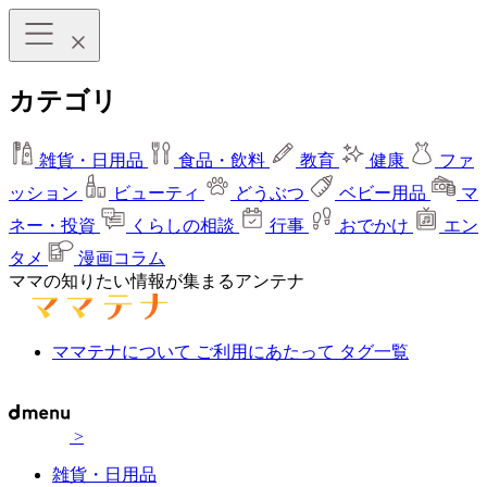
カテゴリ
雑貨・日用品
食品・飲料
教育
健康
ファ
ッション
ビューティ
どうぶつ
ベビー用品
マ
ネー・投資
くらしの相談
行事
おでかけ
エン
タメ
漫画コラム
ママの知りたい情報が集まるアンテナ
ママテナについて
ご利用にあたって
タグ一覧
>
雑貨・日用品