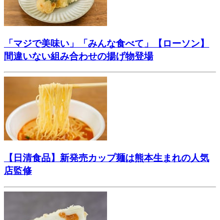
「マジで美味い」「みんな食べて」【ローソン】
間違いない組み合わせの揚げ物登場
【日清食品】新発売カップ麺は熊本生まれの人気
店監修