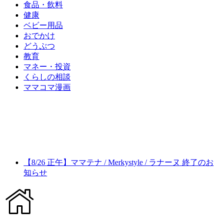
食品・飲料
健康
ベビー用品
おでかけ
どうぶつ
教育
マネー・投資
くらしの相談
ママコマ漫画
【8/26 正午】ママテナ / Merkystyle / ラナーヌ 終了のお
知らせ