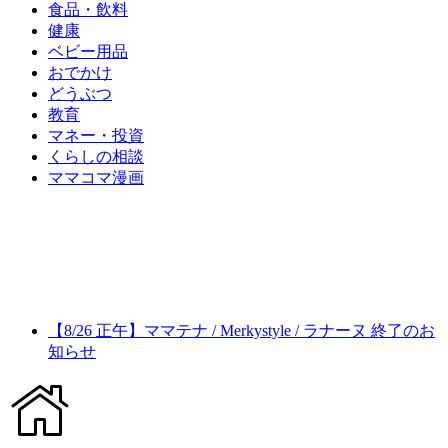
食品・飲料
健康
ベビー用品
おでかけ
どうぶつ
教育
マネー・投資
くらしの相談
ママコマ漫画
【8/26 正午】ママテナ / Merkystyle / ラナーヌ 終了のお
知らせ