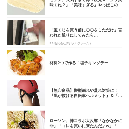
味くね？」「美味すぎる」やっぱこのク
オリティ...
「宝くじを買う前に〇〇をしただけ」言
われた通りにしてみたら…
PR(合同会社デジタルファーム )
材料2つで作る！塩チキンソテー
【無印良品】髪型崩れや蒸れ対策に！
『風が抜ける自転車ヘルメット』＆『2
0型自転車...
ローソン、神コラボ大反響「なかなかに
罪」「コレを買いに来たんだよw」「３