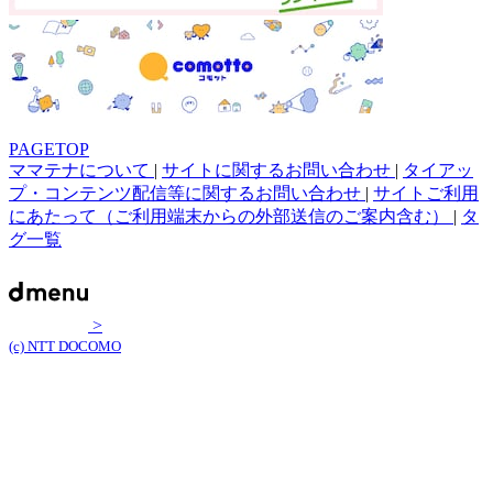
PAGETOP
ママテナについて
|
サイトに関するお問い合わせ
|
タイアッ
プ・コンテンツ配信等に関するお問い合わせ
|
サイトご利用
にあたって（ご利用端末からの外部送信のご案内含む）
|
タ
グ一覧
>
(c) NTT DOCOMO