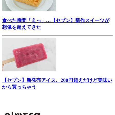
食べた瞬間「えっ」…【セブン】新作スイーツが
想像を超えてきた
【セブン】新発売アイス、200円超えだけど美味い
から買っちゃう