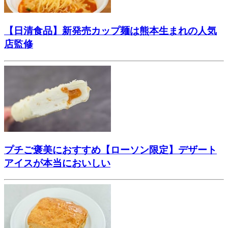
【日清食品】新発売カップ麺は熊本生まれの人気
店監修
プチご褒美におすすめ【ローソン限定】デザート
アイスが本当においしい