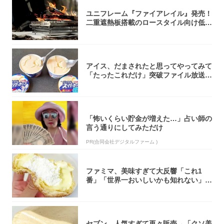
ユニフレーム『ファイアレイル』発売！
二重遮熱板搭載のロースタイル向け低型
焚き火台
アイス、だまされたと思ってやってみて
「たったこれだけ」突破ファイル放送で
大注目！...
「怖いくらい貯金が増えた…」占い師の
言う通りにしてみただけ
PR(合同会社デジタルファーム )
ファミマ、美味すぎて大反響「これ1
番」「世界一おいしいかも知れない」
「飲めそう」
セブン、人気すぎて再々販売→「クソ美