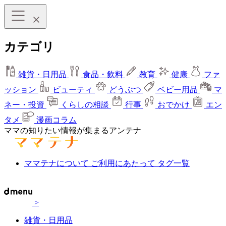
カテゴリ
雑貨・日用品
食品・飲料
教育
健康
ファ
ッション
ビューティ
どうぶつ
ベビー用品
マ
ネー・投資
くらしの相談
行事
おでかけ
エン
タメ
漫画コラム
ママの知りたい情報が集まるアンテナ
ママテナについて
ご利用にあたって
タグ一覧
>
雑貨・日用品