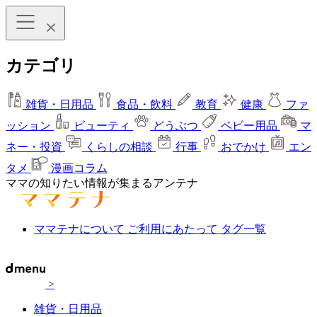
カテゴリ
雑貨・日用品
食品・飲料
教育
健康
ファ
ッション
ビューティ
どうぶつ
ベビー用品
マ
ネー・投資
くらしの相談
行事
おでかけ
エン
タメ
漫画コラム
ママの知りたい情報が集まるアンテナ
ママテナについて
ご利用にあたって
タグ一覧
>
雑貨・日用品