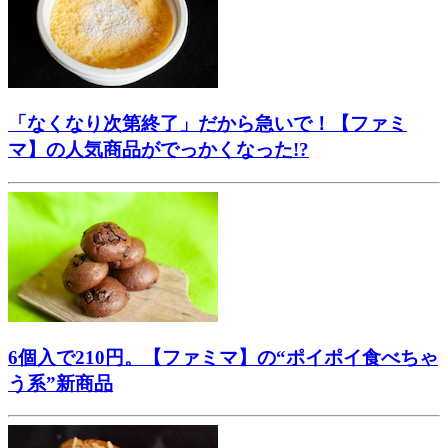
「なくなり次第終了」だから急いで！【ファミ
マ】の人気商品がでっかくなった!?
6個入で210円。【ファミマ】の“ポイポイ食べちゃ
う系”新商品