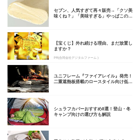
セブン、人気すぎて再々販売→「クソ美
味くね？」「美味すぎる」やっぱこのク
オリティ...
【宝くじ】外れ続ける理由、まだ放置し
ますか？
PR(合同会社デジタルファーム )
ユニフレーム『ファイアレイル』発売！
二重遮熱板搭載のロースタイル向け低型
焚き火台
シュラフカバーおすすめ8選！登山・冬
キャンプ向けの選び方も解説