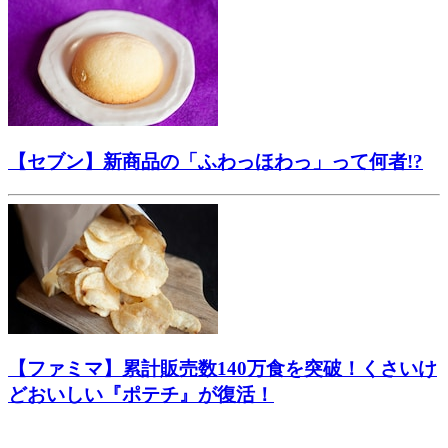
【セブン】新商品の「ふわっほわっ」って何者!?
【ファミマ】累計販売数140万食を突破！くさいけ
どおいしい『ポテチ』が復活！