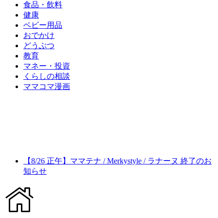
食品・飲料
健康
ベビー用品
おでかけ
どうぶつ
教育
マネー・投資
くらしの相談
ママコマ漫画
【8/26 正午】ママテナ / Merkystyle / ラナーヌ 終了のお
知らせ