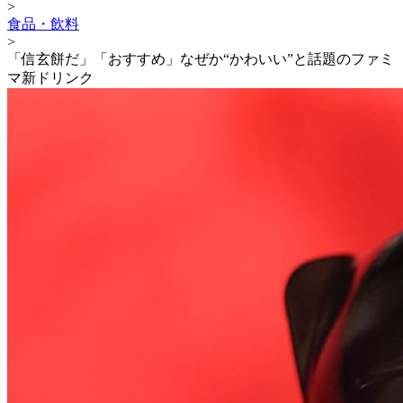
>
食品・飲料
>
「信玄餅だ」「おすすめ」なぜか“かわいい”と話題のファミ
マ新ドリンク