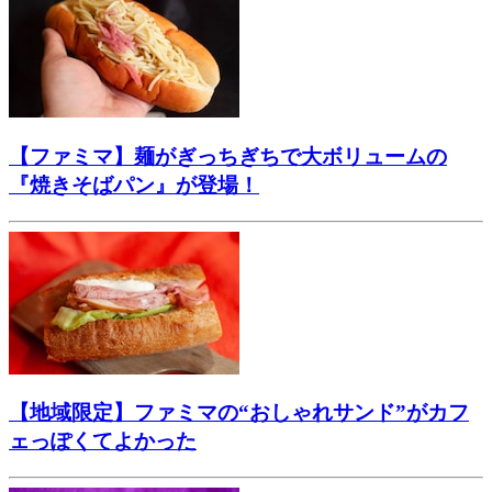
【ファミマ】麺がぎっちぎちで大ボリュームの
『焼きそばパン』が登場！
【地域限定】ファミマの“おしゃれサンド”がカフ
ェっぽくてよかった