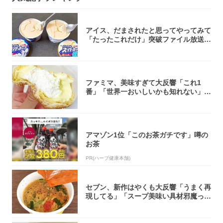
アイス、だまされたと思ってやってみて
「たったこれだけ」突破ファイル放送で
大注目！...
ファミマ、美味すぎて大反響「これ1
番」「世界一おいしいかも知れない」
「飲めそう」
アマゾン1位「このお茶ガチです」噂の
お茶
PR(ハーブ健康本舗)
セブン、新作はやくも大反響「うまく再
現してる」「スープ美味い具材邪魔って
くらい美...