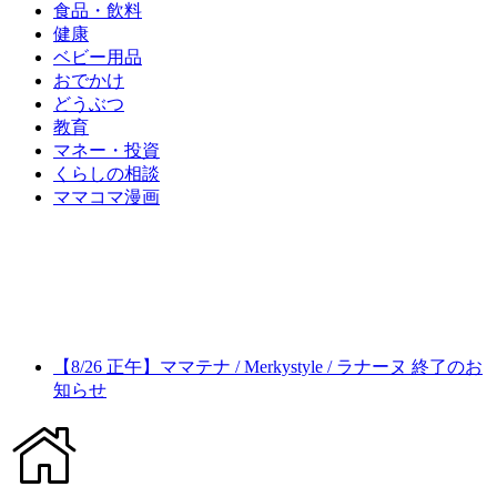
食品・飲料
健康
ベビー用品
おでかけ
どうぶつ
教育
マネー・投資
くらしの相談
ママコマ漫画
【8/26 正午】ママテナ / Merkystyle / ラナーヌ 終了のお
知らせ