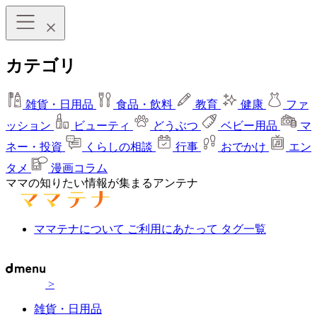
カテゴリ
雑貨・日用品
食品・飲料
教育
健康
ファ
ッション
ビューティ
どうぶつ
ベビー用品
マ
ネー・投資
くらしの相談
行事
おでかけ
エン
タメ
漫画コラム
ママの知りたい情報が集まるアンテナ
ママテナについて
ご利用にあたって
タグ一覧
>
雑貨・日用品