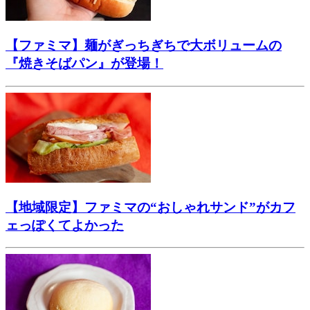
【ファミマ】麺がぎっちぎちで大ボリュームの
『焼きそばパン』が登場！
【地域限定】ファミマの“おしゃれサンド”がカフ
ェっぽくてよかった