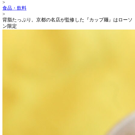
>
食品・飲料
>
背脂たっぷり。京都の名店が監修した『カップ麺』はローソ
ン限定