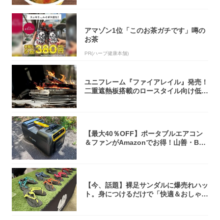
アマゾン1位「このお茶ガチです」噂の
お茶
PR(ハーブ健康本舗)
ユニフレーム『ファイアレイル』発売！
二重遮熱板搭載のロースタイル向け低型
焚き火台
【最大40％OFF】ポータブルエアコン
＆ファンがAmazonでお得！山善・Bo
u...
【今、話題】裸足サンダルに爆売れハッ
ト。身につけるだけで「快適＆おしゃ
れ」な夏ギ...