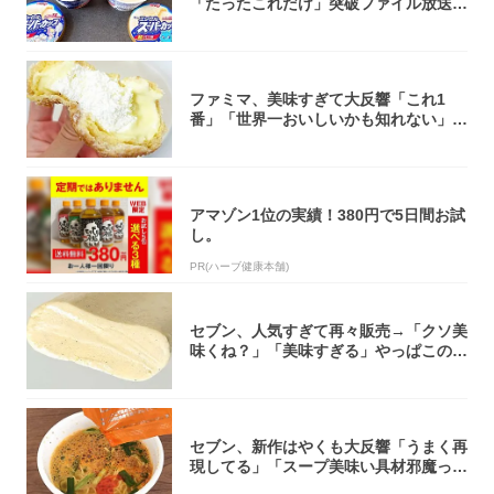
「たったこれだけ」突破ファイル放送で
大注目！...
ファミマ、美味すぎて大反響「これ1
番」「世界一おいしいかも知れない」
「飲めそう」
アマゾン1位の実績！380円で5日間お試
し。
PR(ハーブ健康本舗)
セブン、人気すぎて再々販売→「クソ美
味くね？」「美味すぎる」やっぱこのク
オリティ...
セブン、新作はやくも大反響「うまく再
現してる」「スープ美味い具材邪魔って
くらい美...