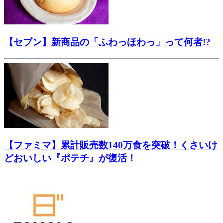
【セブン】新商品の「ふわっほわっ」って何者!?
【ファミマ】累計販売数140万食を突破！くさいけ
どおいしい『ポテチ』が復活！