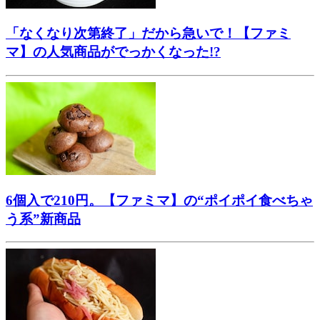
「なくなり次第終了」だから急いで！【ファミ
マ】の人気商品がでっかくなった!?
6個入で210円。【ファミマ】の“ポイポイ食べちゃ
う系”新商品