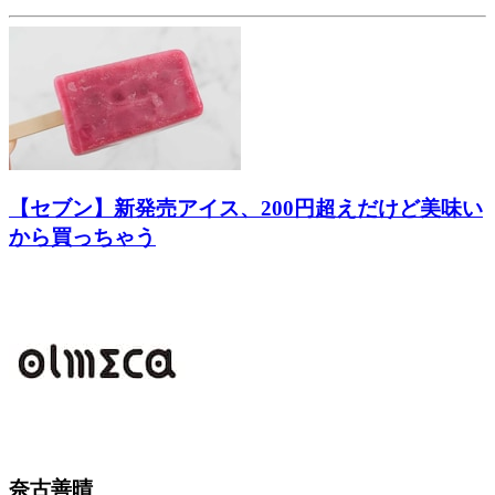
【セブン】新発売アイス、200円超えだけど美味い
から買っちゃう
奈古善晴