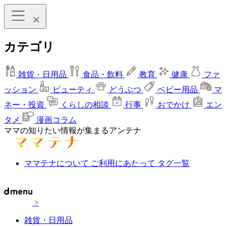
カテゴリ
雑貨・日用品
食品・飲料
教育
健康
ファ
ッション
ビューティ
どうぶつ
ベビー用品
マ
ネー・投資
くらしの相談
行事
おでかけ
エン
タメ
漫画コラム
ママの知りたい情報が集まるアンテナ
ママテナについて
ご利用にあたって
タグ一覧
>
雑貨・日用品