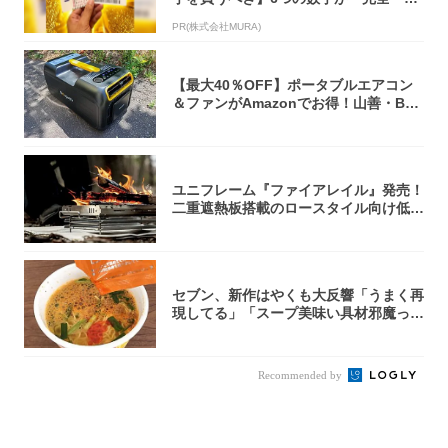
致」する方...
PR(株式会社MURA)
【最大40％OFF】ポータブルエアコン
＆ファンがAmazonでお得！山善・Bo
u...
ユニフレーム『ファイアレイル』発売！
二重遮熱板搭載のロースタイル向け低型
焚き火台
セブン、新作はやくも大反響「うまく再
現してる」「スープ美味い具材邪魔って
くらい美...
Recommended by