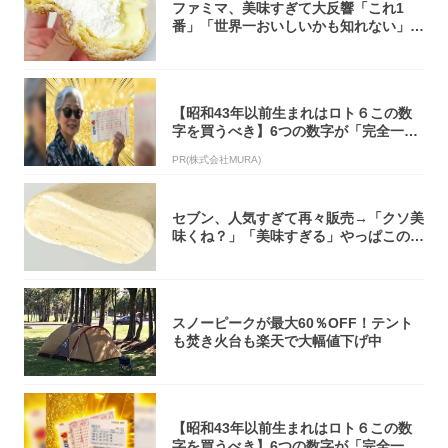
ファミマ、美味すぎて大反響「これ1
番」「世界一おいしいかも知れない」
「飲めそう」
【昭和43年以前生まれはロト６この数
字を買うべき】6つの数字が「完全一
致」する方...
PR(株式会社MURA)
セブン、人気すぎて再々販売→「クソ美
味くね？」「美味すぎる」やっぱこのク
オリティ...
スノーピークが最大60％OFF！テント
も焚き火台も楽天で大幅値下げ中
【昭和43年以前生まれはロト６この数
字を買うべき】6つの数字が「完全一