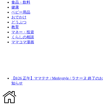
食品・飲料
健康
ベビー用品
おでかけ
どうぶつ
教育
マネー・投資
くらしの相談
ママコマ漫画
【8/26 正午】ママテナ / Merkystyle / ラナーヌ 終了のお
知らせ