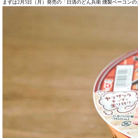
まずは2月5日（月）発売の「日清のどん兵衛 燻製ベーコン