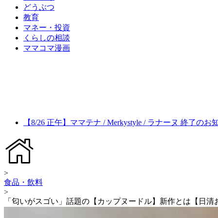
どうぶつ
教育
マネー・投資
くらしの相談
ママコマ漫画
【8/26 正午】ママテナ / Merkystyle / ラナーヌ 終了の
>
食品・飲料
>
「匂いがスゴい」話題の【カップヌードル】新作とは【日清