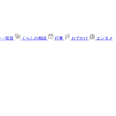
ー・投資
くらしの相談
行事
おでかけ
エンタメ