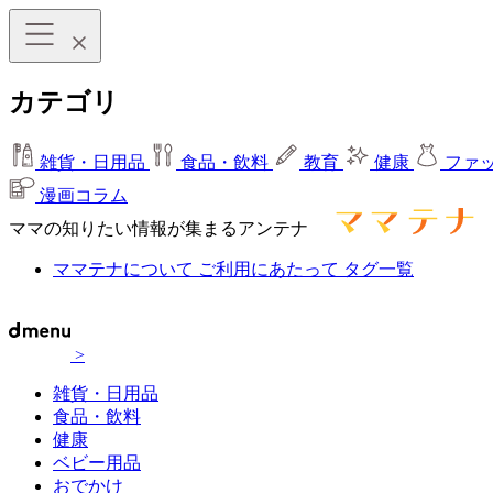
カテゴリ
雑貨・日用品
食品・飲料
教育
健康
ファ
漫画コラム
ママの知りたい情報が集まるアンテナ
ママテナについて
ご利用にあたって
タグ一覧
>
雑貨・日用品
食品・飲料
健康
ベビー用品
おでかけ