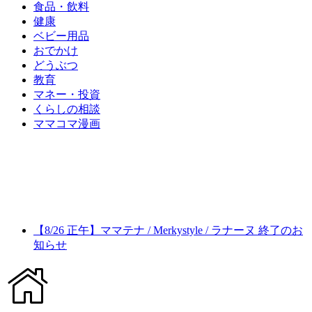
食品・飲料
健康
ベビー用品
おでかけ
どうぶつ
教育
マネー・投資
くらしの相談
ママコマ漫画
【8/26 正午】ママテナ / Merkystyle / ラナーヌ 終了のお
知らせ