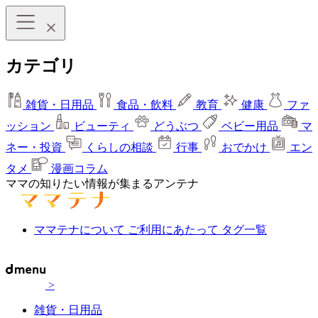
カテゴリ
雑貨・日用品
食品・飲料
教育
健康
ファ
ッション
ビューティ
どうぶつ
ベビー用品
マ
ネー・投資
くらしの相談
行事
おでかけ
エン
タメ
漫画コラム
ママの知りたい情報が集まるアンテナ
ママテナについて
ご利用にあたって
タグ一覧
>
雑貨・日用品