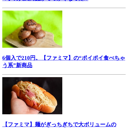
6個入で210円。【ファミマ】の“ポイポイ食べちゃ
う系”新商品
【ファミマ】麺がぎっちぎちで大ボリュームの