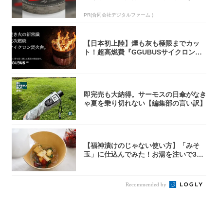
PR(合同会社デジタルファーム )
【日本初上陸】煙も灰も極限までカッ
ト！超高燃費『GGUBUSサイクロン焚
火台』が...
即完売も大納得。サーモスの日傘がなき
ゃ夏を乗り切れない【編集部の言い訳】
【福神漬けのじゃない使い方】「みそ
玉」に仕込んでみた！お湯を注いで30
秒で…朝の...
Recommended by