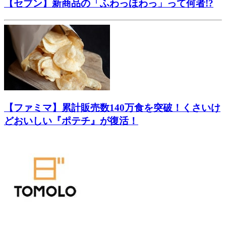
【セブン】新商品の「ふわっほわっ」って何者!?
【ファミマ】累計販売数140万食を突破！くさいけ
どおいしい『ポテチ』が復活！