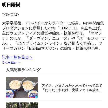
明日陽樹
TOMOLO
大学卒業後、アルバイトからライターに転身。約4年間編集
プロダクションに所属したのち「TOMOLO」を立ち上げ、
主にウェブメディアの運営や編集・執筆を行う。『ママテ
ナ』のほか、『ダ・ヴィンチニュース』や『スーモジャーナ
ル』、『FNNプライムオンライン』など幅広く寄稿し、フ
リーマガジン『BizHintマガジン』の編集・執筆も担当中。
記事一覧を見る >
≫Twitter >
人気記事ランキング
アイス、だまされたと思ってやってみて
「たったこれだけ」突破ファイル放送で
大注目！...