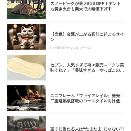
スノーピークが最大60％OFF！テント
も焚き火台も楽天で大幅値下げ中
【当選】金運が上がる直前に起こるサイ
ン
PR(合同会社デジタルファーム )
セブン、人気すぎて再々販売→「クソ美
味くね？」「美味すぎる」やっぱこのク
オリティ...
ユニフレーム『ファイアレイル』発売！
二重遮熱板搭載のロースタイル向け低型
焚き火台
宝くじ当たる人は“たまたま”じゃない?!