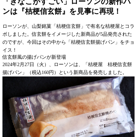
「きなこがすごい」ローソンの新作パ
ンは『桔梗信玄餅』を見事に再現！
ローソンが、山梨銘菓「桔梗信玄餅」で有名な桔梗屋とコラ
ボしました。信玄餅をイメージした新商品が5品発売された
のですが、今回はその中から「桔梗信玄餅揚げパン」をチョ
イス！
信玄餅風の揚げパンが新登場
2024年2月27日（火）、ローソンは、「桔梗屋 桔梗信玄餅
揚げパン」（税込160円）という新商品を発売しました。