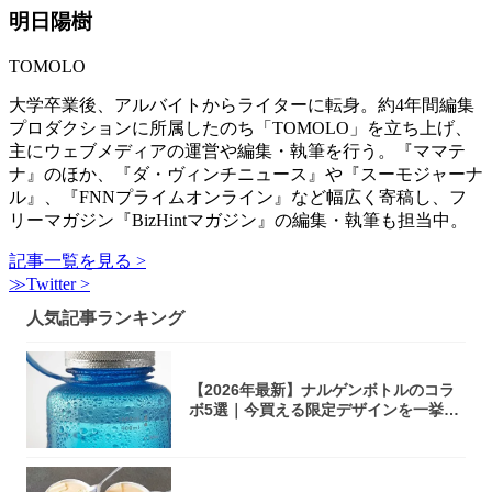
明日陽樹
TOMOLO
大学卒業後、アルバイトからライターに転身。約4年間編集
プロダクションに所属したのち「TOMOLO」を立ち上げ、
主にウェブメディアの運営や編集・執筆を行う。『ママテ
ナ』のほか、『ダ・ヴィンチニュース』や『スーモジャーナ
ル』、『FNNプライムオンライン』など幅広く寄稿し、フ
リーマガジン『BizHintマガジン』の編集・執筆も担当中。
記事一覧を見る >
≫Twitter >
人気記事ランキング
【2026年最新】ナルゲンボトルのコラ
ボ5選｜今買える限定デザインを一挙紹
介！