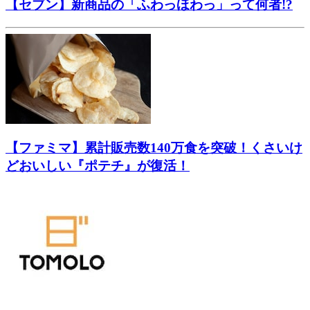
【セブン】新商品の「ふわっほわっ」って何者!?
【ファミマ】累計販売数140万食を突破！くさいけ
どおいしい『ポテチ』が復活！