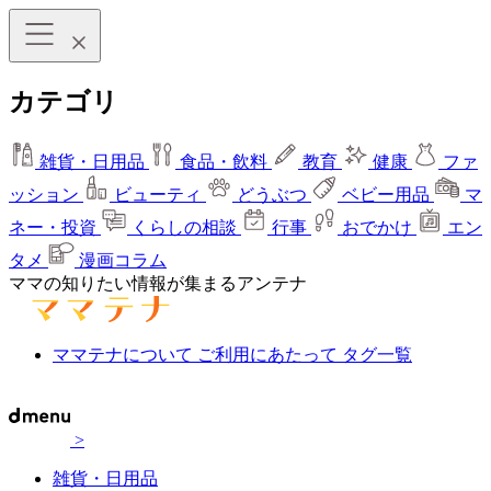
カテゴリ
雑貨・日用品
食品・飲料
教育
健康
ファ
ッション
ビューティ
どうぶつ
ベビー用品
マ
ネー・投資
くらしの相談
行事
おでかけ
エン
タメ
漫画コラム
ママの知りたい情報が集まるアンテナ
ママテナについて
ご利用にあたって
タグ一覧
>
雑貨・日用品