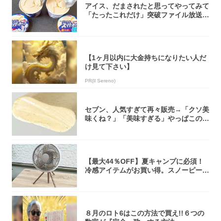
アイス、だまされたと思ってやってみて
「たったこれだけ」突破ファイル放送で
大注目！...
【1ヶ月以内に大金持ちになりたい人だ
け見て下さい】
PR(Il Sereno)
セブン、人気すぎて再々販売→「クソ美
味くね？」「美味すぎる」やっぱこのク
オリティ...
【最大44％OFF】夏キャンプに必須！
冷感アイテムがお買い得。スノーピー
ク・ロゴ...
８月のロト6はこの方法で買え!!６つの