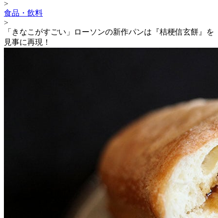
>
食品・飲料
>
「きなこがすごい」ローソンの新作パンは『桔梗信玄餅』を
見事に再現！