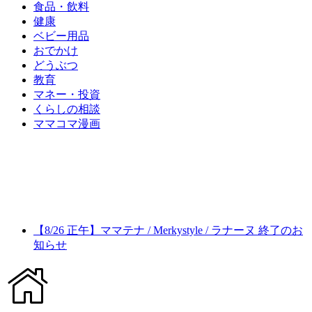
食品・飲料
健康
ベビー用品
おでかけ
どうぶつ
教育
マネー・投資
くらしの相談
ママコマ漫画
【8/26 正午】ママテナ / Merkystyle / ラナーヌ 終了のお
知らせ