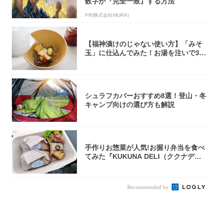
数字が『完全一致』する方法
PR(株式会社MURA)
【福神漬けのじゃない使い方】「みそ
玉」に仕込んでみた！お湯を注いで30
秒で…朝の...
シュラフカバーおすすめ8選！登山・冬
キャンプ向けの選び方も解説
手作りお惣菜が人気!お握り弁当を食べ
てみた『KUKUNA DELI（ククナデ
リ）...
Recommended by