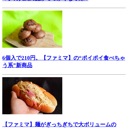
6個入で210円。【ファミマ】の“ポイポイ食べちゃ
う系”新商品
【ファミマ】麺がぎっちぎちで大ボリュームの