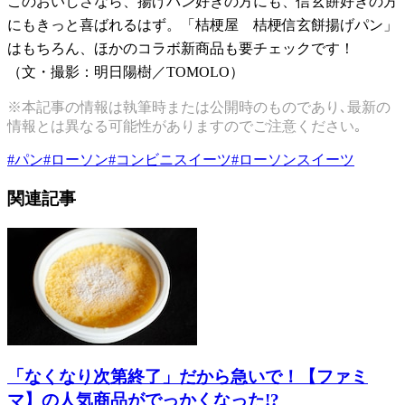
このおいしさなら、揚げパン好きの方にも、信玄餅好きの方
にもきっと喜ばれるはず。「桔梗屋 桔梗信玄餅揚げパン」
はもちろん、ほかのコラボ新商品も要チェックです！
（文・撮影：明日陽樹／TOMOLO）
※本記事の情報は執筆時または公開時のものであり､最新の
情報とは異なる可能性がありますのでご注意ください｡
#
パン
#
ローソン
#
コンビニスイーツ
#
ローソンスイーツ
関連記事
「なくなり次第終了」だから急いで！【ファミ
マ】の人気商品がでっかくなった!?