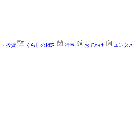
ー・投資
くらしの相談
行事
おでかけ
エンタメ