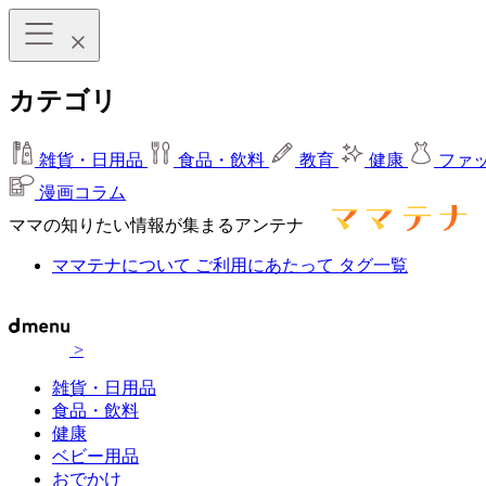
カテゴリ
雑貨・日用品
食品・飲料
教育
健康
ファ
漫画コラム
ママの知りたい情報が集まるアンテナ
ママテナについて
ご利用にあたって
タグ一覧
>
雑貨・日用品
食品・飲料
健康
ベビー用品
おでかけ