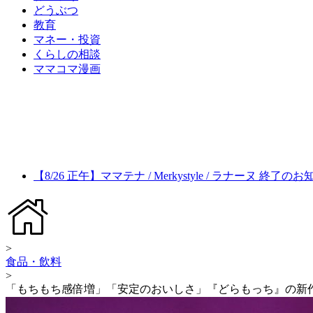
どうぶつ
教育
マネー・投資
くらしの相談
ママコマ漫画
【8/26 正午】ママテナ / Merkystyle / ラナーヌ 終了の
>
食品・飲料
>
「もちもち感倍増」「安定のおいしさ」『どらもっち』の新