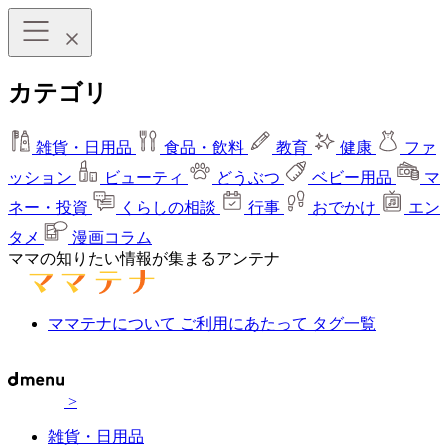
カテゴリ
雑貨・日用品
食品・飲料
教育
健康
ファ
ッション
ビューティ
どうぶつ
ベビー用品
マ
ネー・投資
くらしの相談
行事
おでかけ
エン
タメ
漫画コラム
ママの知りたい情報が集まるアンテナ
ママテナについて
ご利用にあたって
タグ一覧
>
雑貨・日用品