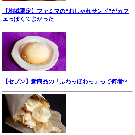
【地域限定】ファミマの“おしゃれサンド”がカフ
ェっぽくてよかった
【セブン】新商品の「ふわっほわっ」って何者!?