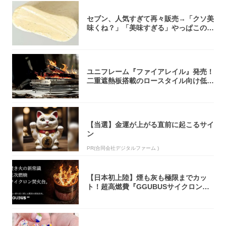
セブン、人気すぎて再々販売→「クソ美
味くね？」「美味すぎる」やっぱこのク
オリティ...
ユニフレーム『ファイアレイル』発売！
二重遮熱板搭載のロースタイル向け低型
焚き火台
【当選】金運が上がる直前に起こるサイ
ン
PR(合同会社デジタルファーム )
【日本初上陸】煙も灰も極限までカッ
ト！超高燃費『GGUBUSサイクロン焚
火台』が...