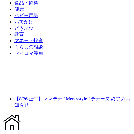
食品・飲料
健康
ベビー用品
おでかけ
どうぶつ
教育
マネー・投資
くらしの相談
ママコマ漫画
【8/26 正午】ママテナ / Merkystyle / ラナーヌ 終了のお
知らせ