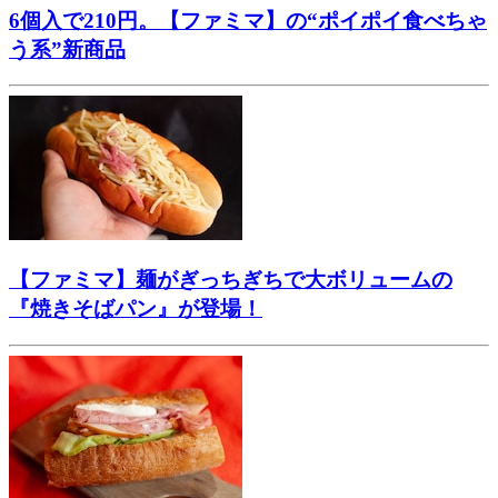
6個入で210円。【ファミマ】の“ポイポイ食べちゃ
う系”新商品
【ファミマ】麺がぎっちぎちで大ボリュームの
『焼きそばパン』が登場！