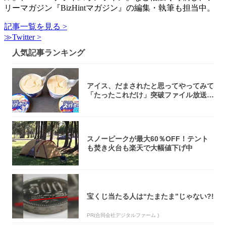
リーマガジン『BizHintマガジン』の編集・執筆も担当中。
記事一覧を見る >
≫Twitter >
人気記事ランキング
アイス、だまされたと思ってやってみて
「たったこれだけ」突破ファイル放送で
大注目！...
スノーピークが最大60％OFF！テント
も焚き火台も楽天で大幅値下げ中
宝くじ当たる人は“たまたま”じゃない?!
PR(合同会社デジタルファーム )