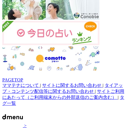
PAGETOP
ママテナについて
|
サイトに関するお問い合わせ
|
タイアッ
プ・コンテンツ配信等に関するお問い合わせ
|
サイトご利用
にあたって（ご利用端末からの外部送信のご案内含む）
|
タ
グ一覧
>