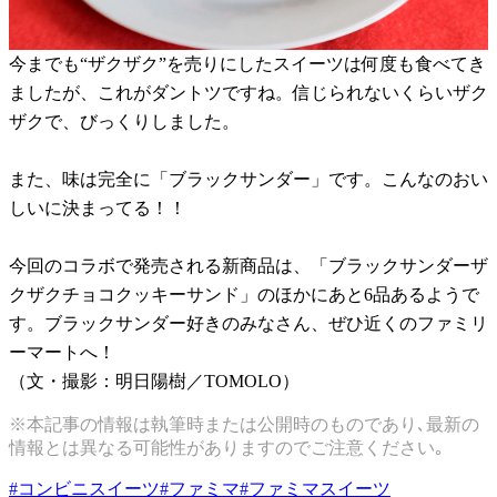
今までも“ザクザク”を売りにしたスイーツは何度も食べてき
ましたが、これがダントツですね。信じられないくらいザク
ザクで、びっくりしました。
また、味は完全に「ブラックサンダー」です。こんなのおい
しいに決まってる！！
今回のコラボで発売される新商品は、「ブラックサンダーザ
クザクチョコクッキーサンド」のほかにあと6品あるようで
す。ブラックサンダー好きのみなさん、ぜひ近くのファミリ
ーマートへ！
（文・撮影：明日陽樹／TOMOLO）
※本記事の情報は執筆時または公開時のものであり､最新の
情報とは異なる可能性がありますのでご注意ください｡
#
コンビニスイーツ
#
ファミマ
#
ファミマスイーツ