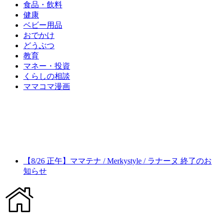
食品・飲料
健康
ベビー用品
おでかけ
どうぶつ
教育
マネー・投資
くらしの相談
ママコマ漫画
【8/26 正午】ママテナ / Merkystyle / ラナーヌ 終了のお
知らせ