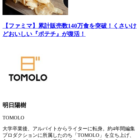
【ファミマ】累計販売数140万食を突破！くさいけ
どおいしい『ポテチ』が復活！
明日陽樹
TOMOLO
大学卒業後、アルバイトからライターに転身。約4年間編集
プロダクションに所属したのち「TOMOLO」を立ち上げ、