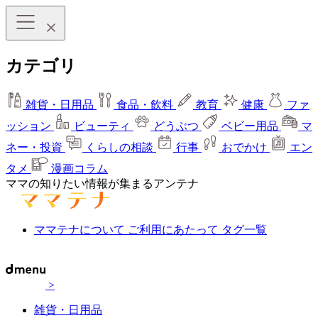
カテゴリ
雑貨・日用品
食品・飲料
教育
健康
ファ
ッション
ビューティ
どうぶつ
ベビー用品
マ
ネー・投資
くらしの相談
行事
おでかけ
エン
タメ
漫画コラム
ママの知りたい情報が集まるアンテナ
ママテナについて
ご利用にあたって
タグ一覧
>
雑貨・日用品