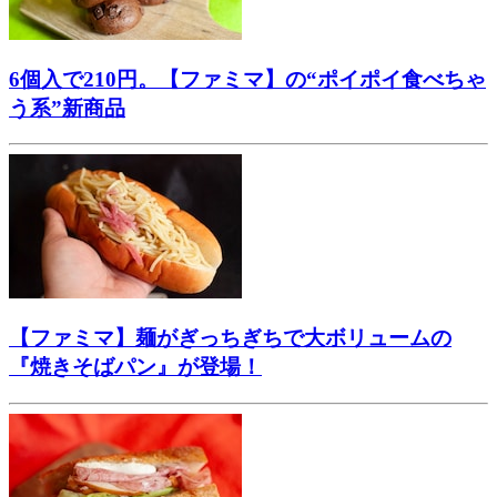
6個入で210円。【ファミマ】の“ポイポイ食べちゃ
う系”新商品
【ファミマ】麺がぎっちぎちで大ボリュームの
『焼きそばパン』が登場！