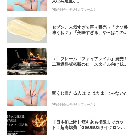
人の共通点〟」
PR(合同会社デジタルファーム )
セブン、人気すぎて再々販売→「クソ美
味くね？」「美味すぎる」やっぱこのク
オリティ...
ユニフレーム『ファイアレイル』発売！
二重遮熱板搭載のロースタイル向け低型
焚き火台
宝くじ当たる人は“たまたま”じゃない?!
PR(合同会社デジタルファーム )
【日本初上陸】煙も灰も極限までカッ
ト！超高燃費『GGUBUSサイクロン焚
火台』が...