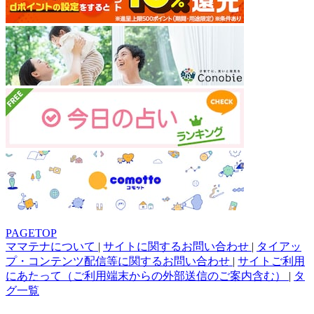
PAGETOP
ママテナについて
|
サイトに関するお問い合わせ
|
タイアッ
プ・コンテンツ配信等に関するお問い合わせ
|
サイトご利用
にあたって（ご利用端末からの外部送信のご案内含む）
|
タ
グ一覧