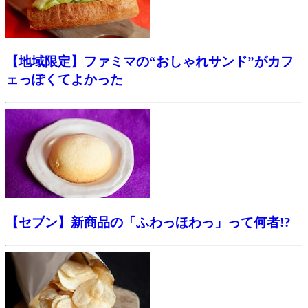
【地域限定】ファミマの“おしゃれサンド”がカフ
ェっぽくてよかった
【セブン】新商品の「ふわっほわっ」って何者!?