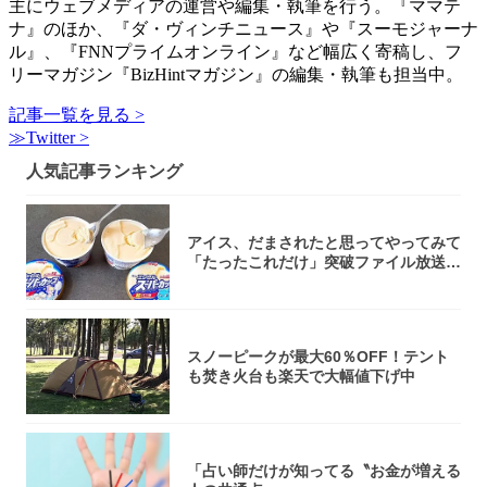
主にウェブメディアの運営や編集・執筆を行う。『ママテ
ナ』のほか、『ダ・ヴィンチニュース』や『スーモジャーナ
ル』、『FNNプライムオンライン』など幅広く寄稿し、フ
リーマガジン『BizHintマガジン』の編集・執筆も担当中。
記事一覧を見る >
≫Twitter >
人気記事ランキング
アイス、だまされたと思ってやってみて
「たったこれだけ」突破ファイル放送で
大注目！...
スノーピークが最大60％OFF！テント
も焚き火台も楽天で大幅値下げ中
「占い師だけが知ってる〝お金が増える