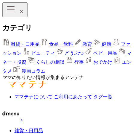
カテゴリ
雑貨・日用品
食品・飲料
教育
健康
ファ
ッション
ビューティ
どうぶつ
ベビー用品
マ
ネー・投資
くらしの相談
行事
おでかけ
エン
タメ
漫画コラム
ママの知りたい情報が集まるアンテナ
ママテナについて
ご利用にあたって
タグ一覧
>
雑貨・日用品