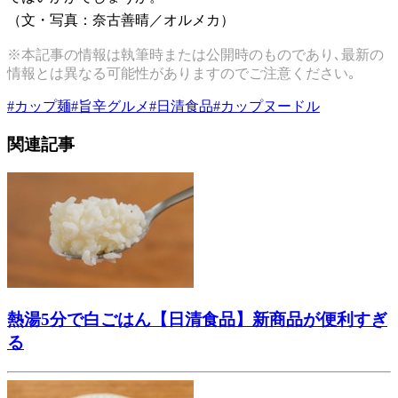
（文・写真：奈古善晴／オルメカ）
※本記事の情報は執筆時または公開時のものであり､最新の
情報とは異なる可能性がありますのでご注意ください｡
#
カップ麺
#
旨辛グルメ
#
日清食品
#
カップヌードル
関連記事
熱湯5分で白ごはん【日清食品】新商品が便利すぎ
る