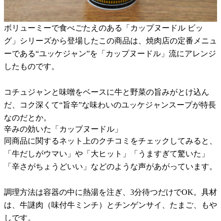
ボリューミーで食べごたえのある「カップヌードル ビッ
グ」シリーズから登場したこの商品は、焼肉店の定番メニュ
ーである“ユッケジャン”を「カップヌードル」流にアレンジ
したものです。
コチュジャンと味噌をベースに牛と野菜の旨みがとけ込ん
だ、コク深くて“旨辛”な味わいのユッケジャンスープが特長
なのだとか。
辛みの効いた「カップヌードル」
同商品に関するネット上のクチコミをチェックしてみると、
「牛だしがウマい」や「大ヒット」「うますぎて驚いた」
「辛さがちょうどいい」などのような声があがっています。
調理方法は容器の中に熱湯を注ぎ、3分待つだけでOK。具材
は、牛謎肉（味付牛ミンチ）とチンゲンサイ、たまご、もや
しです。