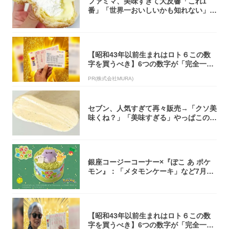
ファミマ、美味すぎて大反響「これ1
番」「世界一おいしいかも知れない」
「飲めそう」
【昭和43年以前生まれはロト６この数
字を買うべき】6つの数字が「完全一
致」する方...
PR(株式会社MURA)
セブン、人気すぎて再々販売→「クソ美
味くね？」「美味すぎる」やっぱこのク
オリティ...
銀座コージーコーナー×『ぽこ あ ポケ
モン』：「メタモンケーキ」など7月31
日よ...
【昭和43年以前生まれはロト６この数
字を買うべき】6つの数字が「完全一