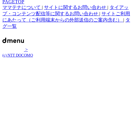
PAGETOP
ママテナについて
|
サイトに関するお問い合わせ
|
タイアッ
プ・コンテンツ配信等に関するお問い合わせ
|
サイトご利用
にあたって（ご利用端末からの外部送信のご案内含む）
|
タ
グ一覧
>
(c) NTT DOCOMO