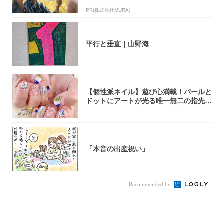
致」する方...
PR(株式会社MURA)
平行と垂直｜山野海
【個性派ネイル】遊び心満載！パールと
ドットにアートが光る唯一無二の指先が
完成！
「本音の出産祝い」
Recommended by