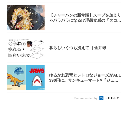
【チャーハンの新常識】スープを加えり
ゃパラパラになる!?理想食感の「タコチ
ャーハ...
暮らしいくつも携えて ｜金井球
ゆるかわ恐竜とレトロなジョーズがALL
390円に。サンキューマート×『ジュラ
シッ...
Recommended by