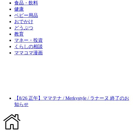
食品・飲料
健康
ベビー用品
おでかけ
どうぶつ
教育
マネー・投資
くらしの相談
ママコマ漫画
【8/26 正午】ママテナ / Merkystyle / ラナーヌ 終了のお
知らせ