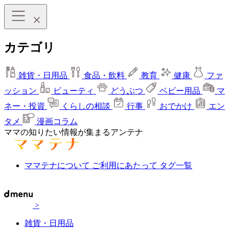
カテゴリ
雑貨・日用品
食品・飲料
教育
健康
ファ
ッション
ビューティ
どうぶつ
ベビー用品
マ
ネー・投資
くらしの相談
行事
おでかけ
エン
タメ
漫画コラム
ママの知りたい情報が集まるアンテナ
ママテナについて
ご利用にあたって
タグ一覧
>
雑貨・日用品