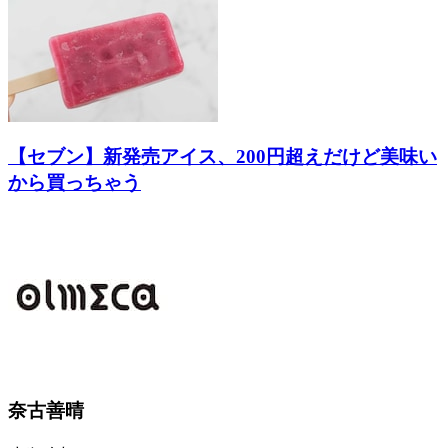
【セブン】新発売アイス、200円超えだけど美味い
から買っちゃう
奈古善晴