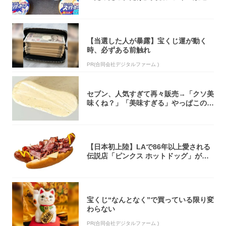
大注目！...
【当選した人が暴露】宝くじ運が動く
時、必ずある前触れ
PR(合同会社デジタルファーム )
セブン、人気すぎて再々販売→「クソ美
味くね？」「美味すぎる」やっぱこのク
オリティ...
【日本初上陸】LAで86年以上愛される
伝説店「ピンクス ホットドッグ」が年
内に東...
宝くじ“なんとなく”で買っている限り変
わらない
PR(合同会社デジタルファーム )