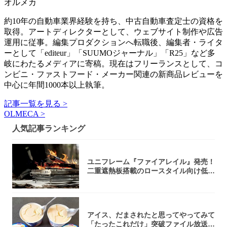
オルメカ
約10年の自動車業界経験を持ち、中古自動車査定士の資格を
取得。アートディレクターとして、ウェブサイト制作や広告
運用に従事。編集プロダクションへ転職後、編集者・ライタ
ーとして「editeur」「SUUMOジャーナル」「R25」など多
岐にわたるメディアに寄稿。現在はフリーランスとして、コ
ンビニ・ファストフード・メーカー関連の新商品レビューを
中心に年間1000本以上執筆。
記事一覧を見る >
OLMECA >
人気記事ランキング
ユニフレーム『ファイアレイル』発売！
二重遮熱板搭載のロースタイル向け低型
焚き火台
アイス、だまされたと思ってやってみて
「たったこれだけ」突破ファイル放送で