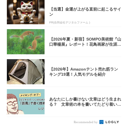
【当選】金運が上がる直前に起こるサイ
ン
PR(合同会社デジタルファーム )
【2026年夏・新宿】SOMPO美術館『山
口華楊展』レポート！花鳥画家が生涯描
き...
【2026年】Amazonテント売れ筋ラン
キング19選！人気モデルを紹介
あなたにしか書けない文章はどう生まれ
る？ 文章術の本を書いてたどり着いた
「それで...
Recommended by