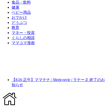
食品・飲料
健康
ベビー用品
おでかけ
どうぶつ
教育
マネー・投資
くらしの相談
ママコマ漫画
【8/26 正午】ママテナ / Merkystyle / ラナーヌ 終了のお
知らせ