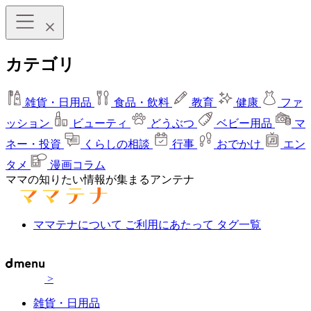
カテゴリ
雑貨・日用品
食品・飲料
教育
健康
ファ
ッション
ビューティ
どうぶつ
ベビー用品
マ
ネー・投資
くらしの相談
行事
おでかけ
エン
タメ
漫画コラム
ママの知りたい情報が集まるアンテナ
ママテナについて
ご利用にあたって
タグ一覧
>
雑貨・日用品