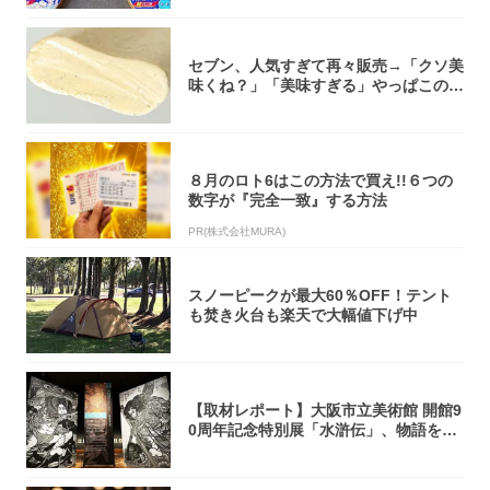
セブン、人気すぎて再々販売→「クソ美
味くね？」「美味すぎる」やっぱこのク
オリティ...
８月のロト6はこの方法で買え!!６つの
数字が『完全一致』する方法
PR(株式会社MURA)
スノーピークが最大60％OFF！テント
も焚き火台も楽天で大幅値下げ中
【取材レポート】大阪市立美術館 開館9
0周年記念特別展「水滸伝」、物語を知
らない...