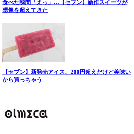
食べた瞬間「えっ」…【セブン】新作スイーツが
想像を超えてきた
【セブン】新発売アイス、200円超えだけど美味い
から買っちゃう