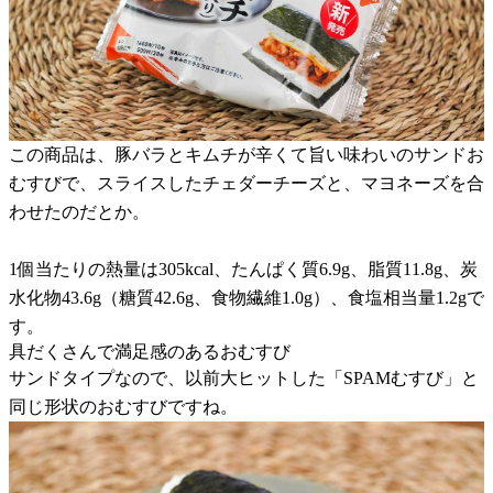
この商品は、豚バラとキムチが辛くて旨い味わいのサンドお
むすびで、スライスしたチェダーチーズと、マヨネーズを合
わせたのだとか。
1個当たりの熱量は305kcal、たんぱく質6.9g、脂質11.8g、炭
水化物43.6g（糖質42.6g、食物繊維1.0g）、食塩相当量1.2gで
す。
具だくさんで満足感のあるおむすび
サンドタイプなので、以前大ヒットした「SPAMむすび」と
同じ形状のおむすびですね。