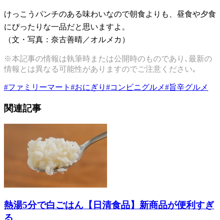
けっこうパンチのある味わいなので朝食よりも、昼食や夕食
にぴったりな一品だと思いますよ。
（文・写真：奈古善晴／オルメカ）
※本記事の情報は執筆時または公開時のものであり､最新の
情報とは異なる可能性がありますのでご注意ください｡
#
ファミリーマート
#
おにぎり
#
コンビニグルメ
#
旨辛グルメ
関連記事
熱湯5分で白ごはん【日清食品】新商品が便利すぎ
る