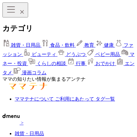
カテゴリ
雑貨・日用品
食品・飲料
教育
健康
ファ
ッション
ビューティ
どうぶつ
ベビー用品
マ
ネー・投資
くらしの相談
行事
おでかけ
エン
タメ
漫画コラム
ママの知りたい情報が集まるアンテナ
ママテナについて
ご利用にあたって
タグ一覧
>
雑貨・日用品