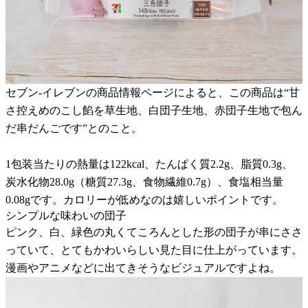
セブン-イレブンの商品情報ページによると、この商品は“甘
さ控えめのこし餡を草生地、白団子生地、赤団子生地で包ん
だ串だんごです”とのこと。
1包装当たりの熱量は122kcal、たんぱく質2.2g、脂質0.3g、
炭水化物28.0g（糖質27.3g、食物繊維0.7g）、食塩相当量
0.08gです。カロリーが低めなのは嬉しいポイントです。
シンプルな味わいの団子
ピンク、白、緑色の丸くてころんとした形の団子が串にささ
っていて、とてもかわいらしい見た目に仕上がっています。
漫画やアニメなどに出てきそうなビジュアルですよね。