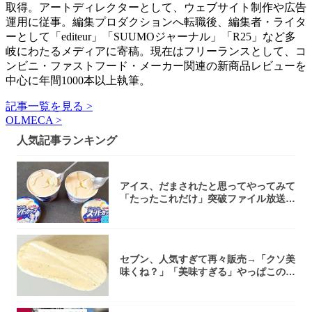
取得。アートディレクターとして、ウェブサイト制作や広告
運用に従事。編集プロダクションへ転職後、編集者・ライタ
ーとして「editeur」「SUUMOジャーナル」「R25」など多
岐にわたるメディアに寄稿。現在はフリーランスとして、コ
ンビニ・ファストフード・メーカー関連の新商品レビューを
中心に年間1000本以上執筆。
記事一覧を見る >
OLMECA >
人気記事ランキング
アイス、だまされたと思ってやってみて
「たったこれだけ」突破ファイル放送で
大注目！...
セブン、人気すぎて再々販売→「クソ美
味くね？」「美味すぎる」やっぱこのク
オリティ...