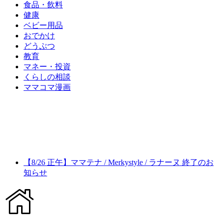
食品・飲料
健康
ベビー用品
おでかけ
どうぶつ
教育
マネー・投資
くらしの相談
ママコマ漫画
【8/26 正午】ママテナ / Merkystyle / ラナーヌ 終了のお
知らせ