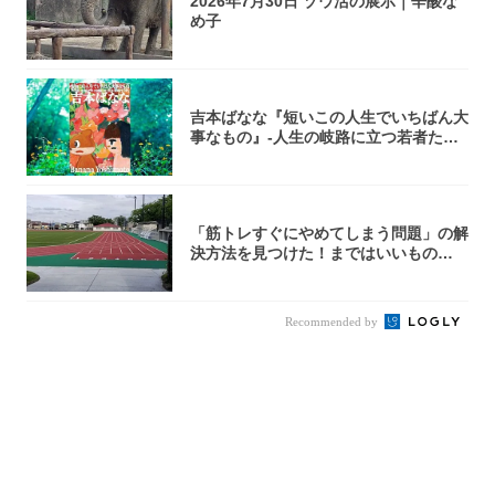
2026年7月30日 ゾウ活の展示｜辛酸な
め子
吉本ばなな『短いこの人生でいちばん大
事なもの』-人生の岐路に立つ若者たち
を通して...
「筋トレすぐにやめてしまう問題」の解
決方法を見つけた！まではいいもの
の……｜宮田...
Recommended by