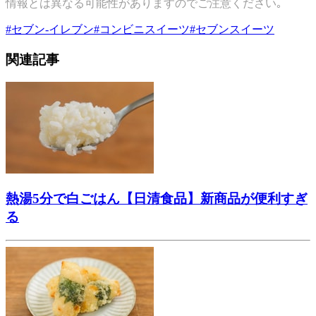
情報とは異なる可能性がありますのでご注意ください｡
#
セブン-イレブン
#
コンビニスイーツ
#
セブンスイーツ
関連記事
熱湯5分で白ごはん【日清食品】新商品が便利すぎ
る