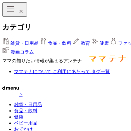
カテゴリ
雑貨・日用品
食品・飲料
教育
健康
ファ
漫画コラム
ママの知りたい情報が集まるアンテナ
ママテナについて
ご利用にあたって
タグ一覧
>
雑貨・日用品
食品・飲料
健康
ベビー用品
おでかけ