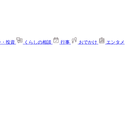
ー・投資
くらしの相談
行事
おでかけ
エンタメ