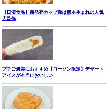
【日清食品】新発売カップ麺は熊本生まれの人気
店監修
プチご褒美におすすめ【ローソン限定】デザート
アイスが本当においしい