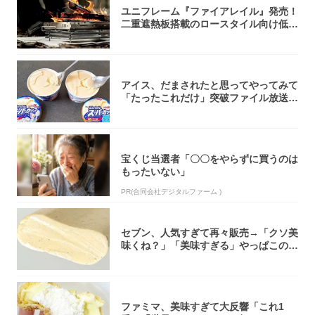
ユニフレーム『ファイアレイル』発売！
二重遮熱板搭載のロースタイル向け低型
焚き火台
アイス、だまされたと思ってやってみて
「たったこれだけ」突破ファイル放送で
大注目！...
宝くじ当選者「〇〇をやらずに買うのは
もったいない」
PR(合同会社デジタルファーム )
セブン、人気すぎて再々販売→「クソ美
味くね？」「美味すぎる」やっぱこのク
オリティ...
ファミマ、美味すぎて大反響「これ1