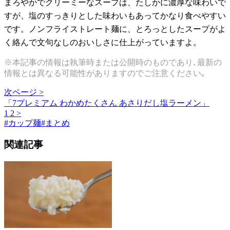
まろやかでクリーミーなスープは、たしかに濃厚な味わいで
すが、塩のすっきりとした味わいもあってかなり食べやすい
です。ノンフライストレート麺に、とろっとしたスープがよ
く絡んで文句なしのおいしさに仕上がっていますよ。
※本記事の情報は執筆時または公開時のものであり､最新の
情報とは異なる可能性がありますのでご注意ください｡
次ページ >
「7プレミアム わかめたくさん あさりだし塩ラーメン」
1
2
>
#
カップ麺
#
まとめ
関連記事