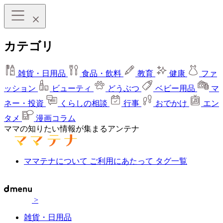
カテゴリ
雑貨・日用品
食品・飲料
教育
健康
ファ
ッション
ビューティ
どうぶつ
ベビー用品
マ
ネー・投資
くらしの相談
行事
おでかけ
エン
タメ
漫画コラム
ママの知りたい情報が集まるアンテナ
ママテナについて
ご利用にあたって
タグ一覧
>
雑貨・日用品