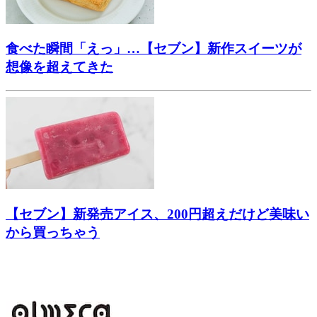
食べた瞬間「えっ」…【セブン】新作スイーツが
想像を超えてきた
【セブン】新発売アイス、200円超えだけど美味い
から買っちゃう