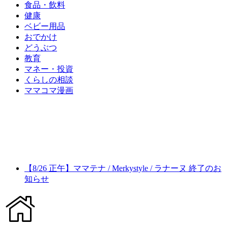
食品・飲料
健康
ベビー用品
おでかけ
どうぶつ
教育
マネー・投資
くらしの相談
ママコマ漫画
【8/26 正午】ママテナ / Merkystyle / ラナーヌ 終了のお
知らせ