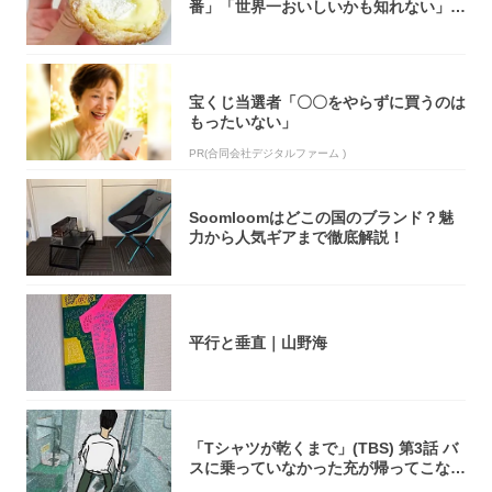
番」「世界一おいしいかも知れない」
「飲めそう」
宝くじ当選者「〇〇をやらずに買うのは
もったいない」
PR(合同会社デジタルファーム )
Soomloomはどこの国のブランド？魅
力から人気ギアまで徹底解説！
平行と垂直｜山野海
「Tシャツが乾くまで」(TBS) 第3話 バ
スに乗っていなかった充が帰ってこな
い...