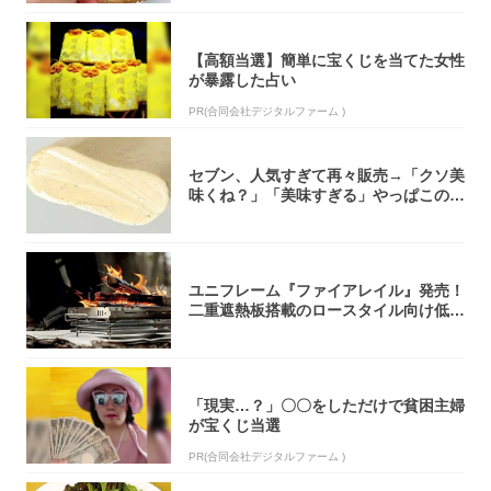
【高額当選】簡単に宝くじを当てた女性
が暴露した占い
PR(合同会社デジタルファーム )
セブン、人気すぎて再々販売→「クソ美
味くね？」「美味すぎる」やっぱこのク
オリティ...
ユニフレーム『ファイアレイル』発売！
二重遮熱板搭載のロースタイル向け低型
焚き火台
「現実…？」〇〇をしただけで貧困主婦
が宝くじ当選
PR(合同会社デジタルファーム )