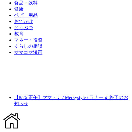
食品・飲料
健康
ベビー用品
おでかけ
どうぶつ
教育
マネー・投資
くらしの相談
ママコマ漫画
【8/26 正午】ママテナ / Merkystyle / ラナーヌ 終了のお
知らせ