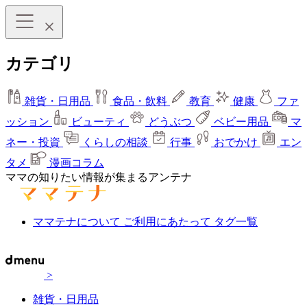
カテゴリ
雑貨・日用品
食品・飲料
教育
健康
ファ
ッション
ビューティ
どうぶつ
ベビー用品
マ
ネー・投資
くらしの相談
行事
おでかけ
エン
タメ
漫画コラム
ママの知りたい情報が集まるアンテナ
ママテナについて
ご利用にあたって
タグ一覧
>
雑貨・日用品