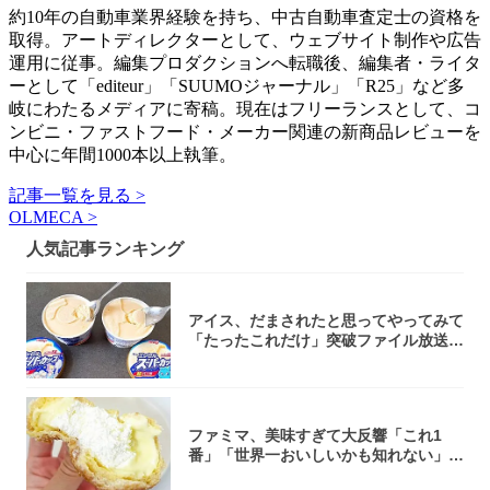
約10年の自動車業界経験を持ち、中古自動車査定士の資格を
取得。アートディレクターとして、ウェブサイト制作や広告
運用に従事。編集プロダクションへ転職後、編集者・ライタ
ーとして「editeur」「SUUMOジャーナル」「R25」など多
岐にわたるメディアに寄稿。現在はフリーランスとして、コ
ンビニ・ファストフード・メーカー関連の新商品レビューを
中心に年間1000本以上執筆。
記事一覧を見る >
OLMECA >
人気記事ランキング
アイス、だまされたと思ってやってみて
「たったこれだけ」突破ファイル放送で
大注目！...
ファミマ、美味すぎて大反響「これ1
番」「世界一おいしいかも知れない」
「飲めそう」