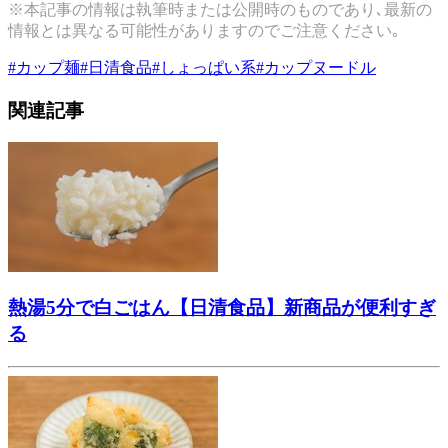
※本記事の情報は執筆時または公開時のものであり､最新の
情報とは異なる可能性がありますのでご注意ください｡
#
カップ麺
#
日清食品
#
しょっぱい系
#
カップヌードル
関連記事
熱湯5分で白ごはん【日清食品】新商品が便利すぎ
る