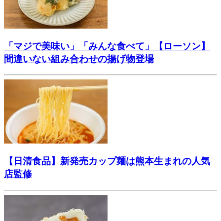
「マジで美味い」「みんな食べて」【ローソン】
間違いない組み合わせの揚げ物登場
【日清食品】新発売カップ麺は熊本生まれの人気
店監修