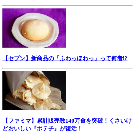
【セブン】新商品の「ふわっほわっ」って何者!?
【ファミマ】累計販売数140万食を突破！くさいけ
どおいしい『ポテチ』が復活！