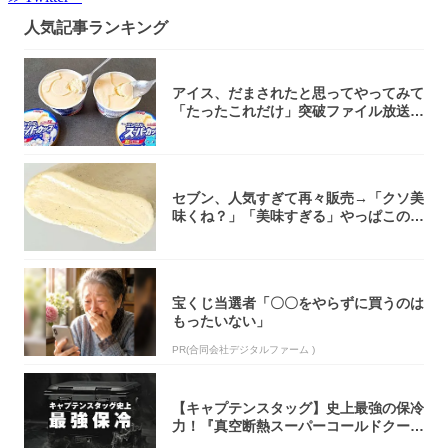
人気記事ランキング
アイス、だまされたと思ってやってみて
「たったこれだけ」突破ファイル放送で
大注目！...
セブン、人気すぎて再々販売→「クソ美
味くね？」「美味すぎる」やっぱこのク
オリティ...
宝くじ当選者「〇〇をやらずに買うのは
もったいない」
PR(合同会社デジタルファーム )
【キャプテンスタッグ】史上最強の保冷
力！『真空断熱スーパーコールドクーラ
ーボック...