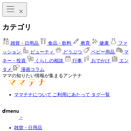
カテゴリ
雑貨・日用品
食品・飲料
教育
健康
ファ
ッション
ビューティ
どうぶつ
ベビー用品
マ
ネー・投資
くらしの相談
行事
おでかけ
エン
タメ
漫画コラム
ママの知りたい情報が集まるアンテナ
ママテナについて
ご利用にあたって
タグ一覧
>
雑貨・日用品