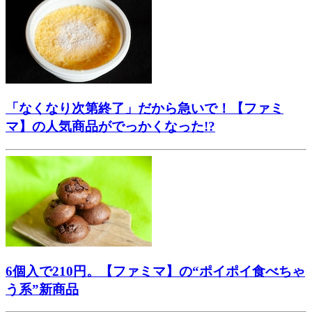
「なくなり次第終了」だから急いで！【ファミ
マ】の人気商品がでっかくなった!?
6個入で210円。【ファミマ】の“ポイポイ食べちゃ
う系”新商品