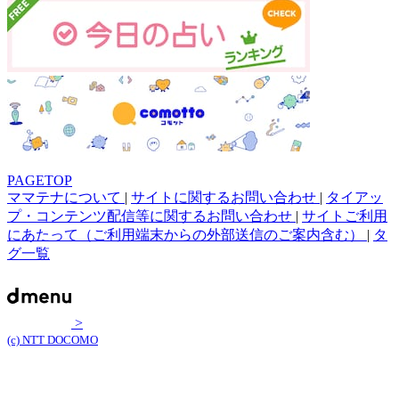
PAGETOP
ママテナについて
|
サイトに関するお問い合わせ
|
タイアッ
プ・コンテンツ配信等に関するお問い合わせ
|
サイトご利用
にあたって（ご利用端末からの外部送信のご案内含む）
|
タ
グ一覧
>
(c) NTT DOCOMO