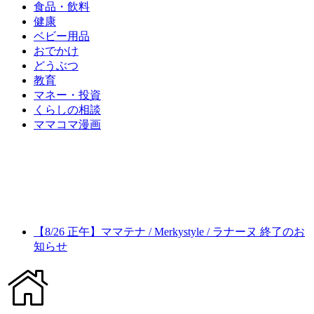
食品・飲料
健康
ベビー用品
おでかけ
どうぶつ
教育
マネー・投資
くらしの相談
ママコマ漫画
【8/26 正午】ママテナ / Merkystyle / ラナーヌ 終了のお
知らせ