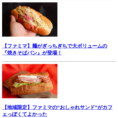
【ファミマ】麺がぎっちぎちで大ボリュームの
『焼きそばパン』が登場！
【地域限定】ファミマの“おしゃれサンド”がカフ
ェっぽくてよかった