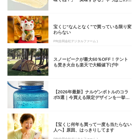
オリティ...
宝くじ“なんとなく”で買っている限り変
わらない
PR(合同会社デジタルファーム )
スノーピークが最大60％OFF！テント
も焚き火台も楽天で大幅値下げ中
【2026年最新】ナルゲンボトルのコラ
ボ5選｜今買える限定デザインを一挙紹
介！
【宝くじ何年も買って一度も当たらない
人へ】原因、はっきりしてます
PR(合同会社デジタルファーム )