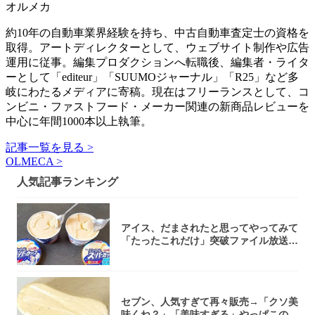
オルメカ
約10年の自動車業界経験を持ち、中古自動車査定士の資格を
取得。アートディレクターとして、ウェブサイト制作や広告
運用に従事。編集プロダクションへ転職後、編集者・ライタ
ーとして「editeur」「SUUMOジャーナル」「R25」など多
岐にわたるメディアに寄稿。現在はフリーランスとして、コ
ンビニ・ファストフード・メーカー関連の新商品レビューを
中心に年間1000本以上執筆。
記事一覧を見る >
OLMECA >
人気記事ランキング
アイス、だまされたと思ってやってみて
「たったこれだけ」突破ファイル放送で
大注目！...
セブン、人気すぎて再々販売→「クソ美
味くね？」「美味すぎる」やっぱこのク