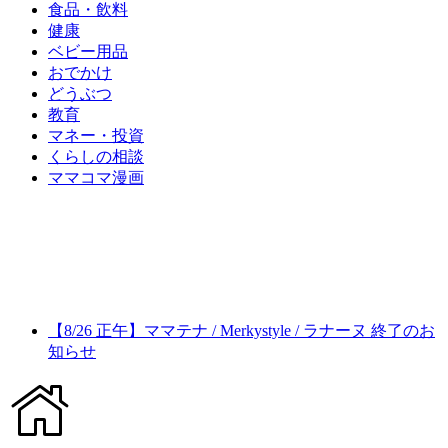
食品・飲料
健康
ベビー用品
おでかけ
どうぶつ
教育
マネー・投資
くらしの相談
ママコマ漫画
【8/26 正午】ママテナ / Merkystyle / ラナーヌ 終了のお
知らせ