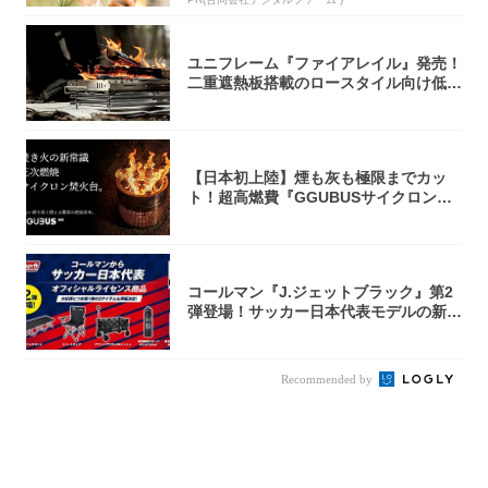
ユニフレーム『ファイアレイル』発売！
二重遮熱板搭載のロースタイル向け低型
焚き火台
【日本初上陸】煙も灰も極限までカッ
ト！超高燃費『GGUBUSサイクロン焚
火台』が...
コールマン『J.ジェットブラック』第2
弾登場！サッカー日本代表モデルの新作
5アイ...
Recommended by