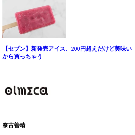
【セブン】新発売アイス、200円超えだけど美味い
から買っちゃう
奈古善晴