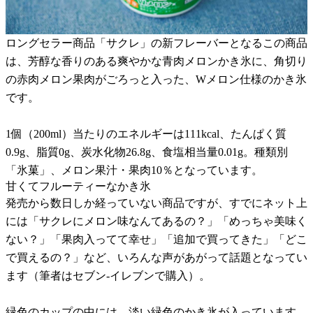
ロングセラー商品「サクレ」の新フレーバーとなるこの商品
は、芳醇な香りのある爽やかな青肉メロンかき氷に、角切り
の赤肉メロン果肉がごろっと入った、Wメロン仕様のかき氷
です。
1個（200ml）当たりのエネルギーは111kcal、たんぱく質
0.9g、脂質0g、炭水化物26.8g、食塩相当量0.01g。種類別
「氷菓」、メロン果汁・果肉10％となっています。
甘くてフルーティーなかき氷
発売から数日しか経っていない商品ですが、すでにネット上
には「サクレにメロン味なんてあるの？」「めっちゃ美味く
ない？」「果肉入ってて幸せ」「追加で買ってきた」「どこ
で買えるの？」など、いろんな声があがって話題となってい
ます（筆者はセブン-イレブンで購入）。
緑色のカップの中には、淡い緑色のかき氷が入っています。