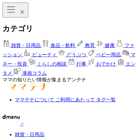
カテゴリ
雑貨・日用品
食品・飲料
教育
健康
ファ
ッション
ビューティ
どうぶつ
ベビー用品
マ
ネー・投資
くらしの相談
行事
おでかけ
エン
タメ
漫画コラム
ママの知りたい情報が集まるアンテナ
ママテナについて
ご利用にあたって
タグ一覧
>
雑貨・日用品