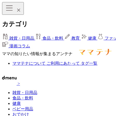
カテゴリ
雑貨・日用品
食品・飲料
教育
健康
ファ
漫画コラム
ママの知りたい情報が集まるアンテナ
ママテナについて
ご利用にあたって
タグ一覧
>
雑貨・日用品
食品・飲料
健康
ベビー用品
おでかけ