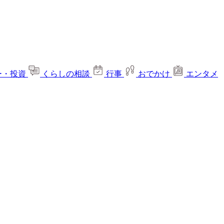
ー・投資
くらしの相談
行事
おでかけ
エンタメ