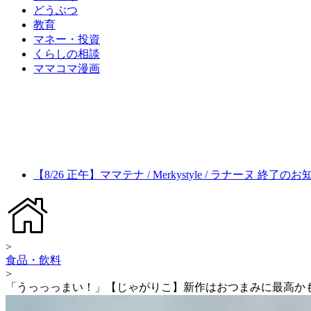
どうぶつ
教育
マネー・投資
くらしの相談
ママコマ漫画
【8/26 正午】ママテナ / Merkystyle / ラナーヌ 終了の
>
食品・飲料
>
「うっっっまい！」【じゃがりこ】新作はおつまみに最高か