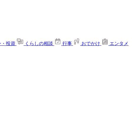
ー・投資
くらしの相談
行事
おでかけ
エンタメ