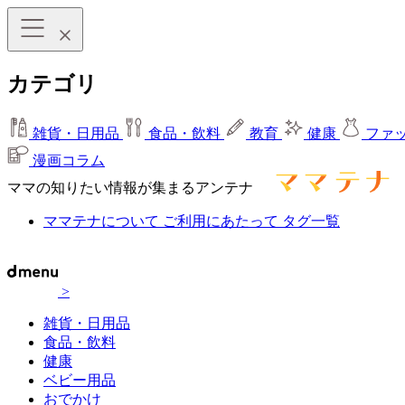
カテゴリ
雑貨・日用品
食品・飲料
教育
健康
ファ
漫画コラム
ママの知りたい情報が集まるアンテナ
ママテナについて
ご利用にあたって
タグ一覧
>
雑貨・日用品
食品・飲料
健康
ベビー用品
おでかけ