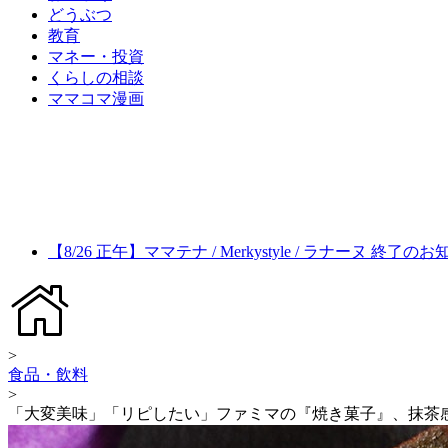
どうぶつ
教育
マネー・投資
くらしの相談
ママコマ漫画
【8/26 正午】ママテナ / Merkystyle / ラナーヌ 終了の
>
食品・飲料
>
「大変美味」「リピしたい」ファミマの『焼き菓子』、抹茶