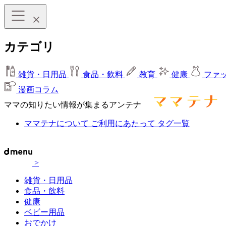
カテゴリ
雑貨・日用品
食品・飲料
教育
健康
ファ
漫画コラム
ママの知りたい情報が集まるアンテナ
ママテナについて
ご利用にあたって
タグ一覧
>
雑貨・日用品
食品・飲料
健康
ベビー用品
おでかけ