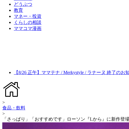
どうぶつ
教育
マネー・投資
くらしの相談
ママコマ漫画
【8/26 正午】ママテナ / Merkystyle / ラナーヌ 終了の
>
食品・飲料
>
「さっぱり」「おすすめです」ローソン『Lから』に新作登