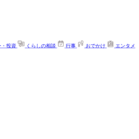
ー・投資
くらしの相談
行事
おでかけ
エンタメ