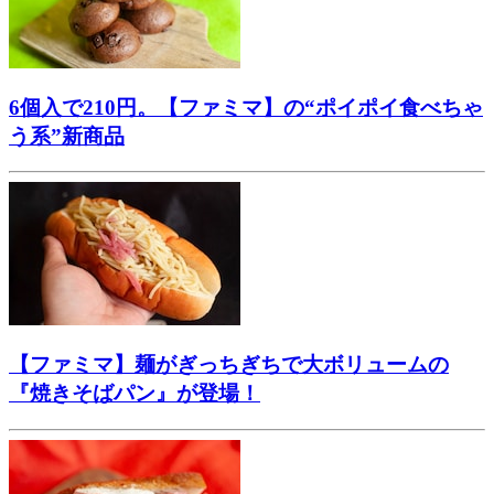
6個入で210円。【ファミマ】の“ポイポイ食べちゃ
う系”新商品
【ファミマ】麺がぎっちぎちで大ボリュームの
『焼きそばパン』が登場！