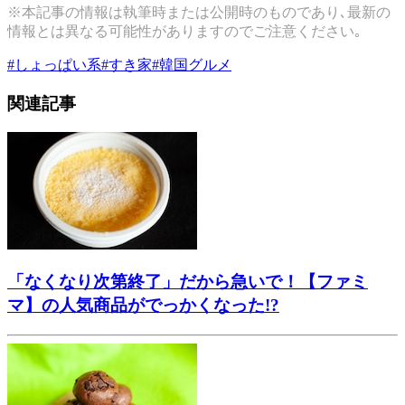
※本記事の情報は執筆時または公開時のものであり､最新の
情報とは異なる可能性がありますのでご注意ください｡
#
しょっぱい系
#
すき家
#
韓国グルメ
関連記事
「なくなり次第終了」だから急いで！【ファミ
マ】の人気商品がでっかくなった!?