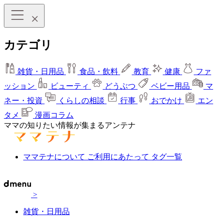
カテゴリ
雑貨・日用品
食品・飲料
教育
健康
ファ
ッション
ビューティ
どうぶつ
ベビー用品
マ
ネー・投資
くらしの相談
行事
おでかけ
エン
タメ
漫画コラム
ママの知りたい情報が集まるアンテナ
ママテナについて
ご利用にあたって
タグ一覧
>
雑貨・日用品