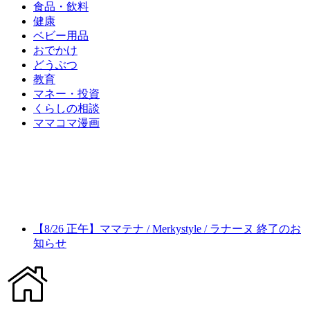
食品・飲料
健康
ベビー用品
おでかけ
どうぶつ
教育
マネー・投資
くらしの相談
ママコマ漫画
【8/26 正午】ママテナ / Merkystyle / ラナーヌ 終了のお
知らせ