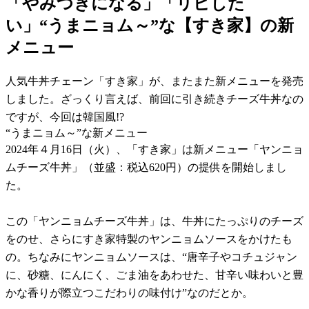
「やみつきになる」「リピした
い」“うまニョム～”な【すき家】の新
メニュー
人気牛丼チェーン「すき家」が、またまた新メニューを発売
しました。ざっくり言えば、前回に引き続きチーズ牛丼なの
ですが、今回は韓国風!?
“うまニョム～”な新メニュー
2024年４月16日（火）、「すき家」は新メニュー「ヤンニョ
ムチーズ牛丼」（並盛：税込620円）の提供を開始しまし
た。
この「ヤンニョムチーズ牛丼」は、牛丼にたっぷりのチーズ
をのせ、さらにすき家特製のヤンニョムソースをかけたも
の。ちなみにヤンニョムソースは、“唐辛子やコチュジャン
に、砂糖、にんにく、ごま油をあわせた、甘辛い味わいと豊
かな香りが際立つこだわりの味付け”なのだとか。