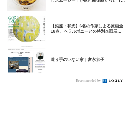
しスムージー」が飲む新体験だった【東
京の一部...
【銀座・和光】6名の作家による原画全
18点。ヘラルボニーとの特別企画展「G
OOD...
造り手のいない家｜富永京子
Recommended by