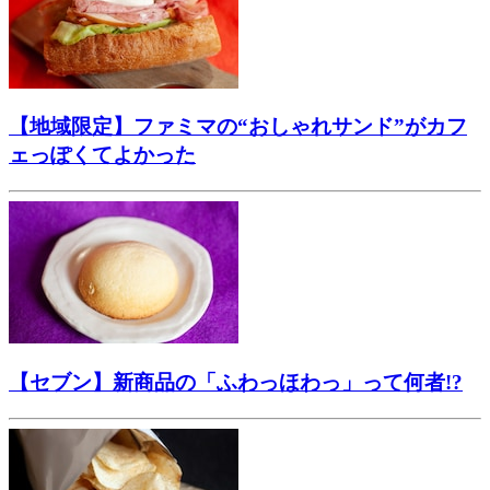
【地域限定】ファミマの“おしゃれサンド”がカフ
ェっぽくてよかった
【セブン】新商品の「ふわっほわっ」って何者!?