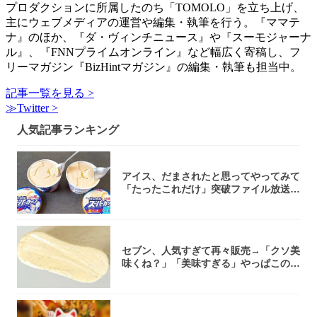
プロダクションに所属したのち「TOMOLO」を立ち上げ、
主にウェブメディアの運営や編集・執筆を行う。『ママテ
ナ』のほか、『ダ・ヴィンチニュース』や『スーモジャーナ
ル』、『FNNプライムオンライン』など幅広く寄稿し、フ
リーマガジン『BizHintマガジン』の編集・執筆も担当中。
記事一覧を見る >
≫Twitter >
人気記事ランキング
アイス、だまされたと思ってやってみて
「たったこれだけ」突破ファイル放送で
大注目！...
セブン、人気すぎて再々販売→「クソ美
味くね？」「美味すぎる」やっぱこのク
オリティ...