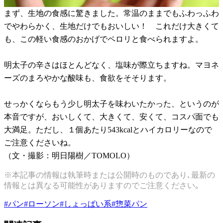
まず、生地の食感に驚きました。常温のままでもふわっふわ
でやわらかく、生地だけでもおいしい！ これだけ大きくて
も、この軽い食感のおかげでペロリと食べられますよ。
明太子の辛さはほとんどなく、塩味が際立ちますね。マヨネ
ーズのまろやかな酸味も、食欲をそそります。
せっかくならもう少し明太子を味わいたかった、というのが
本音ですが、おいしくて、大きくて、安くて、コスパ面でも
大満足。ただし、１個あたり543kcalとハイカロリーなので
ご注意くださいね。
（文・撮影：明日陽樹／TOMOLO）
※本記事の情報は執筆時または公開時のものであり､最新の
情報とは異なる可能性がありますのでご注意ください｡
#
パン
#
ローソン
#
しょっぱい系
#
惣菜パン