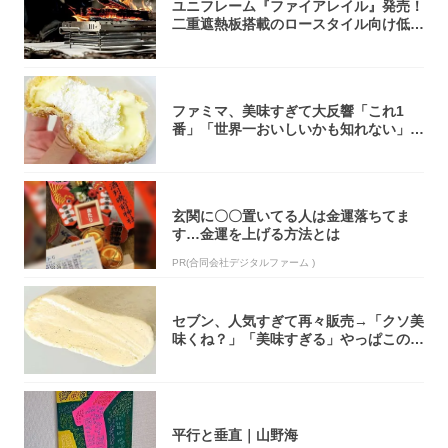
ユニフレーム『ファイアレイル』発売！
二重遮熱板搭載のロースタイル向け低型
焚き火台
ファミマ、美味すぎて大反響「これ1
番」「世界一おいしいかも知れない」
「飲めそう」
玄関に〇〇置いてる人は金運落ちてま
す…金運を上げる方法とは
PR(合同会社デジタルファーム )
セブン、人気すぎて再々販売→「クソ美
味くね？」「美味すぎる」やっぱこのク
オリティ...
平行と垂直｜山野海