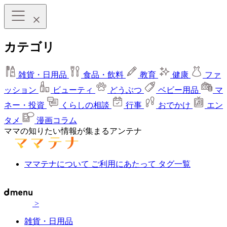
カテゴリ
雑貨・日用品
食品・飲料
教育
健康
ファ
ッション
ビューティ
どうぶつ
ベビー用品
マ
ネー・投資
くらしの相談
行事
おでかけ
エン
タメ
漫画コラム
ママの知りたい情報が集まるアンテナ
ママテナについて
ご利用にあたって
タグ一覧
>
雑貨・日用品