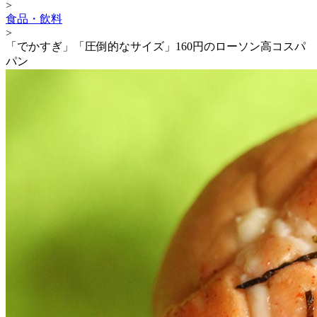
>
食品・飲料
>
「でかすぎ」「圧倒的なサイズ」160円のローソン高コスパ
パン