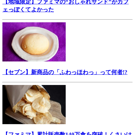
【地域限定】ファミマの“おしゃれサンド”がカフ
ェっぽくてよかった
【セブン】新商品の「ふわっほわっ」って何者!?
【ファミマ】累計販売数140万食を突破！くさいけ