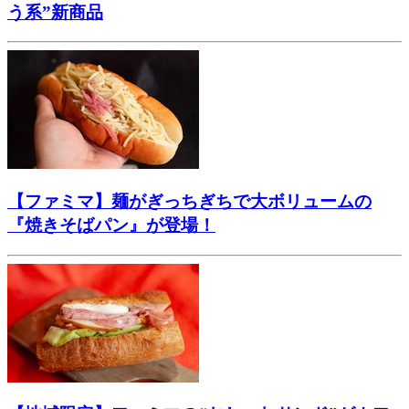
う系”新商品
【ファミマ】麺がぎっちぎちで大ボリュームの
『焼きそばパン』が登場！