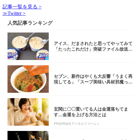
記事一覧を見る >
≫Twitter >
人気記事ランキング
アイス、だまされたと思ってやってみて
「たったこれだけ」突破ファイル放送で
大注目！...
セブン、新作はやくも大反響「うまく再
現してる」「スープ美味い具材邪魔って
くらい美...
玄関に〇〇置いてる人は金運落ちてま
す…金運を上げる方法とは
PR(合同会社デジタルファーム )