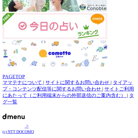
PAGETOP
ママテナについて
|
サイトに関するお問い合わせ
|
タイアッ
プ・コンテンツ配信等に関するお問い合わせ
|
サイトご利用
にあたって（ご利用端末からの外部送信のご案内含む）
|
タ
グ一覧
>
(c) NTT DOCOMO