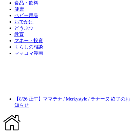
食品・飲料
健康
ベビー用品
おでかけ
どうぶつ
教育
マネー・投資
くらしの相談
ママコマ漫画
【8/26 正午】ママテナ / Merkystyle / ラナーヌ 終了のお
知らせ