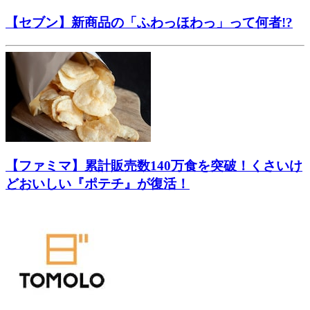
【セブン】新商品の「ふわっほわっ」って何者!?
【ファミマ】累計販売数140万食を突破！くさいけ
どおいしい『ポテチ』が復活！