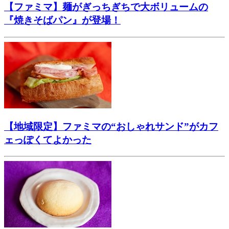
【ファミマ】麺がぎっちぎちで大ボリュームの
『焼きそばパン』が登場！
【地域限定】ファミマの“おしゃれサンド”がカフ
ェっぽくてよかった