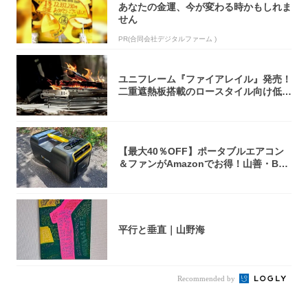
あなたの金運、今が変わる時かもしれま
せん
PR(合同会社デジタルファーム )
ユニフレーム『ファイアレイル』発売！
二重遮熱板搭載のロースタイル向け低型
焚き火台
【最大40％OFF】ポータブルエアコン
＆ファンがAmazonでお得！山善・Bo
u...
平行と垂直｜山野海
Recommended by