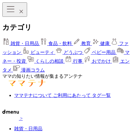
カテゴリ
雑貨・日用品
食品・飲料
教育
健康
ファ
ッション
ビューティ
どうぶつ
ベビー用品
マ
ネー・投資
くらしの相談
行事
おでかけ
エン
タメ
漫画コラム
ママの知りたい情報が集まるアンテナ
ママテナについて
ご利用にあたって
タグ一覧
>
雑貨・日用品