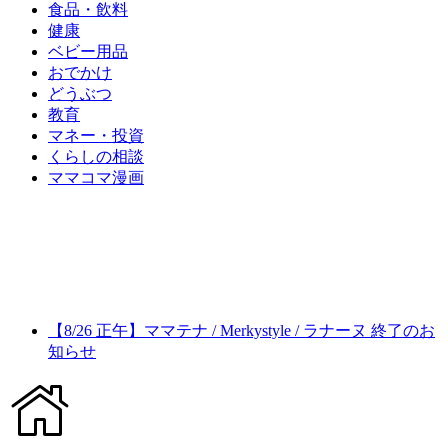
食品・飲料
健康
ベビー用品
おでかけ
どうぶつ
教育
マネー・投資
くらしの相談
ママコマ漫画
【8/26 正午】ママテナ / Merkystyle / ラナーヌ 終了のお
知らせ