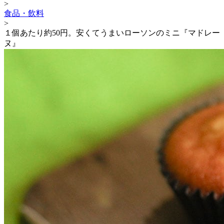
>
食品・飲料
>
１個あたり約50円。安くてうまいローソンのミニ『マドレー
ヌ』