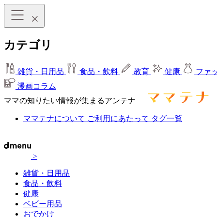
カテゴリ
雑貨・日用品
食品・飲料
教育
健康
ファ
漫画コラム
ママの知りたい情報が集まるアンテナ
ママテナについて
ご利用にあたって
タグ一覧
>
雑貨・日用品
食品・飲料
健康
ベビー用品
おでかけ