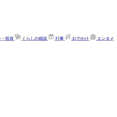
ー・投資
くらしの相談
行事
おでかけ
エンタメ