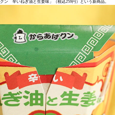
げクン 辛いねぎ油と生姜味」（税込259円）という新商品。