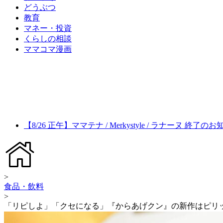
どうぶつ
教育
マネー・投資
くらしの相談
ママコマ漫画
【8/26 正午】ママテナ / Merkystyle / ラナーヌ 終了の
>
食品・飲料
>
「リピしよ」「クセになる」『からあげクン』の新作はピリ