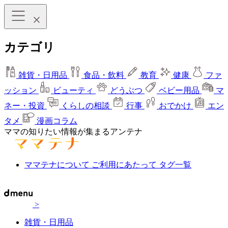
カテゴリ
雑貨・日用品
食品・飲料
教育
健康
ファ
ッション
ビューティ
どうぶつ
ベビー用品
マ
ネー・投資
くらしの相談
行事
おでかけ
エン
タメ
漫画コラム
ママの知りたい情報が集まるアンテナ
ママテナについて
ご利用にあたって
タグ一覧
>
雑貨・日用品