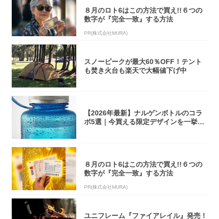
８月のロト6はこの方法で買え!!６つの
数字が『完全一致』する方法
PR(株式会社MURA)
スノーピークが最大60％OFF！テント
も焚き火台も楽天で大幅値下げ中
【2026年最新】ナルゲンボトルのコラ
ボ5選｜今買える限定デザインを一挙紹
介！
８月のロト6はこの方法で買え!!６つの
数字が『完全一致』する方法
PR(株式会社MURA)
ユニフレーム『ファイアレイル』発売！