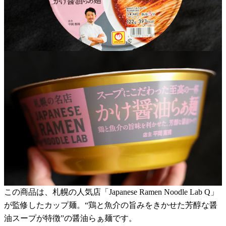
この商品は、札幌の人気店「Japanese Ramen Noodle Lab Q」
が監修したカップ麺。“鶏と魚介の旨みをきかせた芳醇な醤
油スープが特徴”の醤油らぁ麺です。