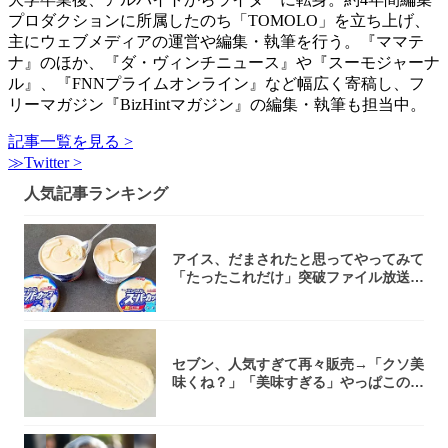
プロダクションに所属したのち「TOMOLO」を立ち上げ、
主にウェブメディアの運営や編集・執筆を行う。『ママテ
ナ』のほか、『ダ・ヴィンチニュース』や『スーモジャーナ
ル』、『FNNプライムオンライン』など幅広く寄稿し、フ
リーマガジン『BizHintマガジン』の編集・執筆も担当中。
記事一覧を見る >
≫Twitter >
人気記事ランキング
アイス、だまされたと思ってやってみて
「たったこれだけ」突破ファイル放送で
大注目！...
セブン、人気すぎて再々販売→「クソ美
味くね？」「美味すぎる」やっぱこのク
オリティ...