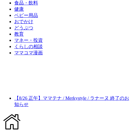
食品・飲料
健康
ベビー用品
おでかけ
どうぶつ
教育
マネー・投資
くらしの相談
ママコマ漫画
【8/26 正午】ママテナ / Merkystyle / ラナーヌ 終了のお
知らせ