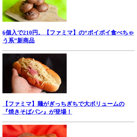
6個入で210円。【ファミマ】の“ポイポイ食べちゃ
う系”新商品
【ファミマ】麺がぎっちぎちで大ボリュームの
『焼きそばパン』が登場！