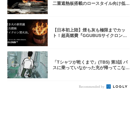
二重遮熱板搭載のロースタイル向け低型
焚き火台
【日本初上陸】煙も灰も極限までカッ
ト！超高燃費『GGUBUSサイクロン焚
火台』が...
「Tシャツが乾くまで」(TBS) 第3話 バ
スに乗っていなかった充が帰ってこな
い...
Recommended by