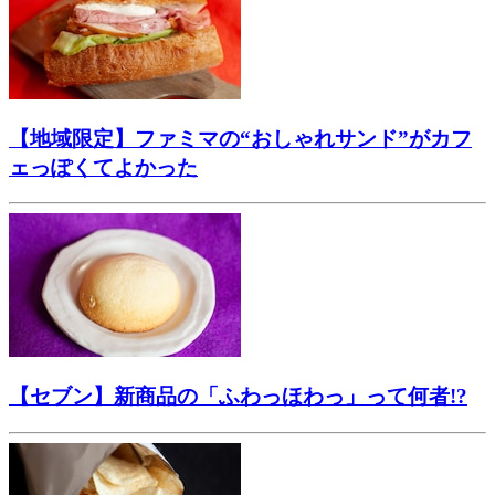
【地域限定】ファミマの“おしゃれサンド”がカフ
ェっぽくてよかった
【セブン】新商品の「ふわっほわっ」って何者!?