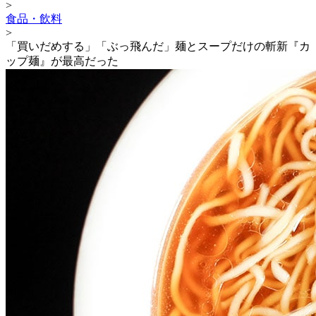
>
食品・飲料
>
「買いだめする」「ぶっ飛んだ」麺とスープだけの斬新『カ
ップ麺』が最高だった