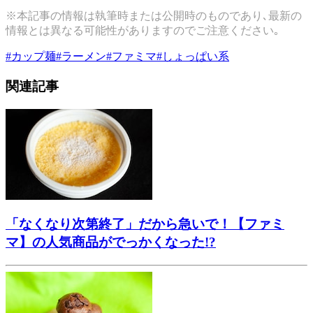
※本記事の情報は執筆時または公開時のものであり､最新の
情報とは異なる可能性がありますのでご注意ください｡
#
カップ麺
#
ラーメン
#
ファミマ
#
しょっぱい系
関連記事
「なくなり次第終了」だから急いで！【ファミ
マ】の人気商品がでっかくなった!?