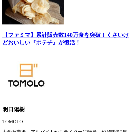
【ファミマ】累計販売数140万食を突破！くさいけ
どおいしい『ポテチ』が復活！
明日陽樹
TOMOLO
大学卒業後、アルバイトからライターに転身。約4年間編集