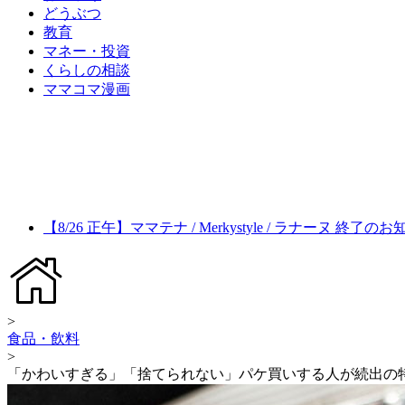
どうぶつ
教育
マネー・投資
くらしの相談
ママコマ漫画
【8/26 正午】ママテナ / Merkystyle / ラナーヌ 終了の
>
食品・飲料
>
「かわいすぎる」「捨てられない」パケ買いする人が続出の