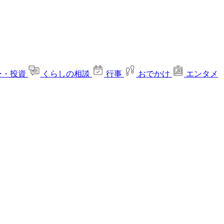
ー・投資
くらしの相談
行事
おでかけ
エンタメ