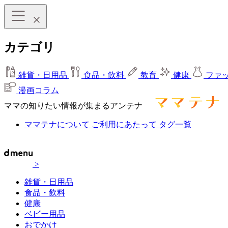
カテゴリ
雑貨・日用品
食品・飲料
教育
健康
ファ
漫画コラム
ママの知りたい情報が集まるアンテナ
ママテナについて
ご利用にあたって
タグ一覧
>
雑貨・日用品
食品・飲料
健康
ベビー用品
おでかけ