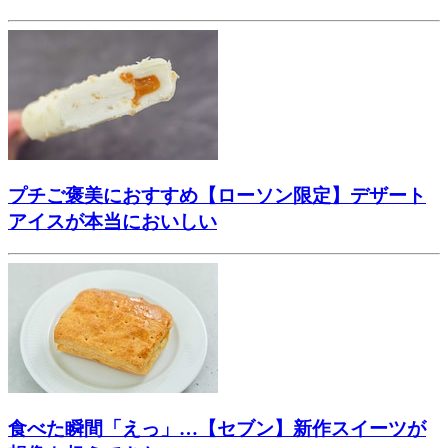
プチご褒美におすすめ【ローソン限定】デザート
アイスが本当においしい
食べた瞬間「えっ」…【セブン】新作スイーツが