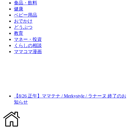
食品・飲料
健康
ベビー用品
おでかけ
どうぶつ
教育
マネー・投資
くらしの相談
ママコマ漫画
【8/26 正午】ママテナ / Merkystyle / ラナーヌ 終了のお
知らせ