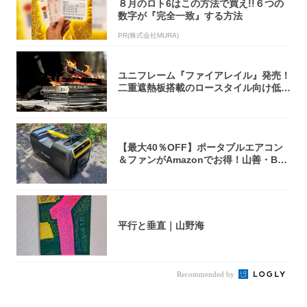
８月のロト6はこの方法で買え!!６つの
数字が『完全一致』する方法
PR(株式会社MURA)
ユニフレーム『ファイアレイル』発売！
二重遮熱板搭載のロースタイル向け低型
焚き火台
【最大40％OFF】ポータブルエアコン
＆ファンがAmazonでお得！山善・Bo
u...
平行と垂直｜山野海
Recommended by