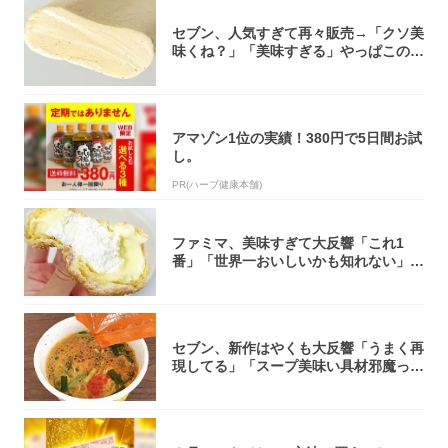
セブン、人気すぎて再々販売→「クソ美
味くね？」「美味すぎる」やっぱこのク
オリティ...
アマゾン1位の実績！380円で5日間お試
し。
PR(ハーブ健康本舗)
ファミマ、美味すぎて大反響「これ1
番」「世界一おいしいかも知れない」
「飲めそう」
セブン、新作はやくも大反響「うまく再
現してる」「スープ美味い具材邪魔って
くらい美...