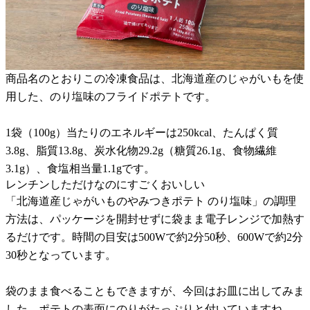
商品名のとおりこの冷凍食品は、北海道産のじゃがいもを使
用した、のり塩味のフライドポテトです。
1袋（100g）当たりのエネルギーは250kcal、たんぱく質
3.8g、脂質13.8g、炭水化物29.2g（糖質26.1g、食物繊維
3.1g）、食塩相当量1.1gです。
レンチンしただけなのにすごくおいしい
「北海道産じゃがいものやみつきポテト のり塩味」の調理
方法は、パッケージを開封せずに袋まま電子レンジで加熱す
るだけです。時間の目安は500Wで約2分50秒、600Wで約2分
30秒となっています。
袋のまま食べることもできますが、今回はお皿に出してみま
した。ポテトの表面にのりがたっぷりと付いていますね。