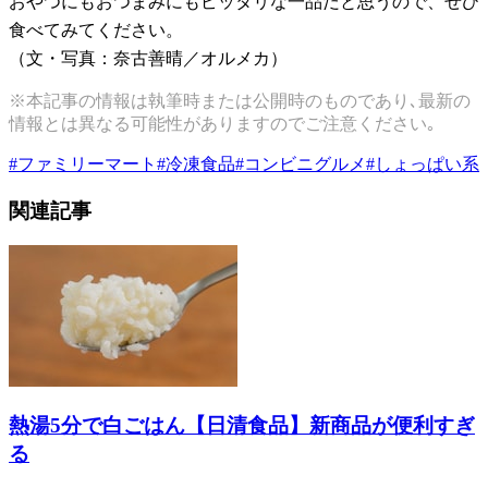
おやつにもおつまみにもピッタリな一品だと思うので、ぜひ
食べてみてください。
（文・写真：奈古善晴／オルメカ）
※本記事の情報は執筆時または公開時のものであり､最新の
情報とは異なる可能性がありますのでご注意ください｡
#
ファミリーマート
#
冷凍食品
#
コンビニグルメ
#
しょっぱい系
関連記事
熱湯5分で白ごはん【日清食品】新商品が便利すぎ
る