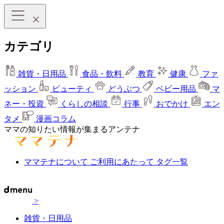
カテゴリ
雑貨・日用品
食品・飲料
教育
健康
ファ
ッション
ビューティ
どうぶつ
ベビー用品
マ
ネー・投資
くらしの相談
行事
おでかけ
エン
タメ
漫画コラム
ママの知りたい情報が集まるアンテナ
ママテナについて
ご利用にあたって
タグ一覧
>
雑貨・日用品