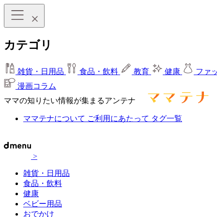
カテゴリ
雑貨・日用品
食品・飲料
教育
健康
ファ
漫画コラム
ママの知りたい情報が集まるアンテナ
ママテナについて
ご利用にあたって
タグ一覧
>
雑貨・日用品
食品・飲料
健康
ベビー用品
おでかけ