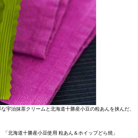
厚な宇治抹茶クリームと北海道十勝産小豆の粒あんを挟んだ、
.31gです。「北海道十勝産小豆使用 粒あん＆ホイップどら焼」