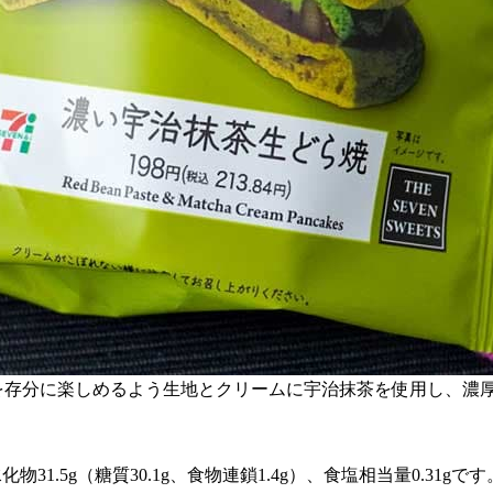
茶を存分に楽しめるよう生地とクリームに宇治抹茶を使用し、濃
、炭水化物31.5g（糖質30.1g、食物連鎖1.4g）、食塩相当量0