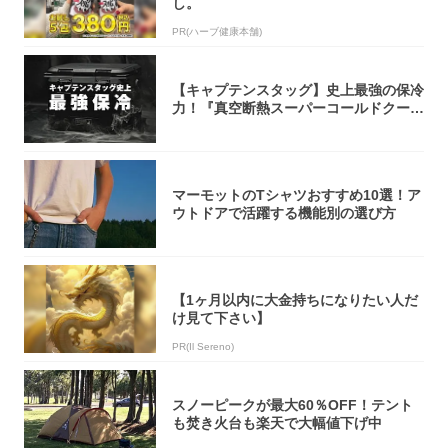
し。
PR(ハーブ健康本舗)
【キャプテンスタッグ】史上最強の保冷
力！『真空断熱スーパーコールドクーラ
ーボック...
マーモットのTシャツおすすめ10選！ア
ウトドアで活躍する機能別の選び方
【1ヶ月以内に大金持ちになりたい人だ
け見て下さい】
PR(Il Sereno)
スノーピークが最大60％OFF！テント
も焚き火台も楽天で大幅値下げ中