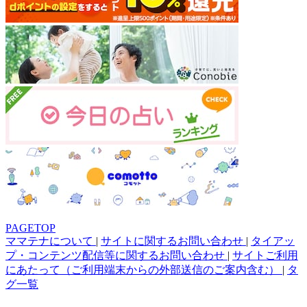
PAGETOP
ママテナについて
|
サイトに関するお問い合わせ
|
タイアッ
プ・コンテンツ配信等に関するお問い合わせ
|
サイトご利用
にあたって（ご利用端末からの外部送信のご案内含む）
|
タ
グ一覧