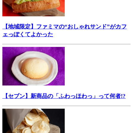
【地域限定】ファミマの“おしゃれサンド”がカフ
ェっぽくてよかった
【セブン】新商品の「ふわっほわっ」って何者!?