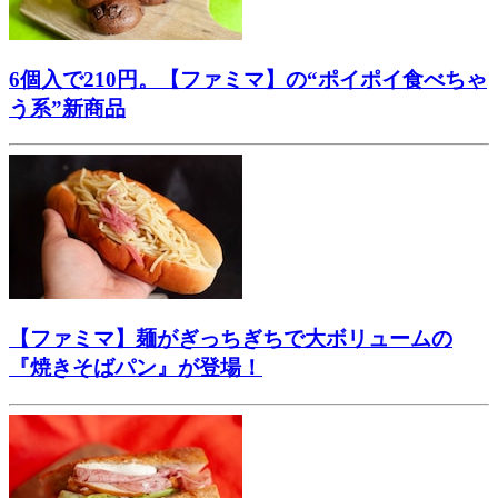
6個入で210円。【ファミマ】の“ポイポイ食べちゃ
う系”新商品
【ファミマ】麺がぎっちぎちで大ボリュームの
『焼きそばパン』が登場！