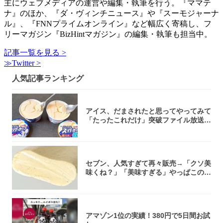
主にウェブメディアの運営や編集・執筆を行う。『ママテ
ナ』のほか、『ダ・ヴィンチニュース』や『スーモジャーナ
ル』、『FNNプライムオンライン』など幅広く寄稿し、フ
リーマガジン『BizHintマガジン』の編集・執筆も担当中。
記事一覧を見る >
≫Twitter >
人気記事ランキング
アイス、だまされたと思ってやってみて
「たったこれだけ」突破ファイル放送で
大注目！...
セブン、人気すぎて再々販売→「クソ美
味くね？」「美味すぎる」やっぱこのク
オリティ...
アマゾン1位の実績！380円で5日間お試