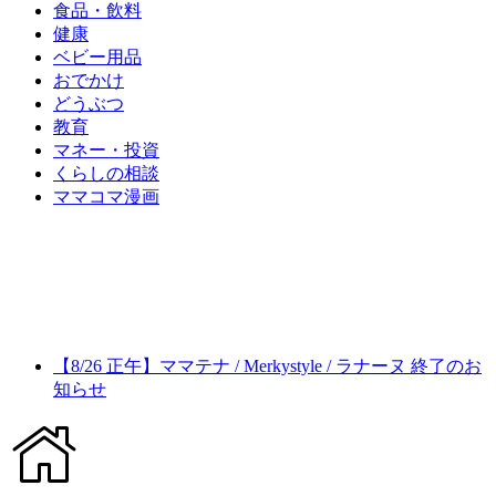
食品・飲料
健康
ベビー用品
おでかけ
どうぶつ
教育
マネー・投資
くらしの相談
ママコマ漫画
【8/26 正午】ママテナ / Merkystyle / ラナーヌ 終了のお
知らせ