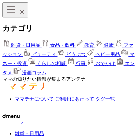
カテゴリ
雑貨・日用品
食品・飲料
教育
健康
ファ
ッション
ビューティ
どうぶつ
ベビー用品
マ
ネー・投資
くらしの相談
行事
おでかけ
エン
タメ
漫画コラム
ママの知りたい情報が集まるアンテナ
ママテナについて
ご利用にあたって
タグ一覧
>
雑貨・日用品