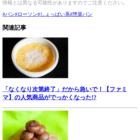
情報とは異なる可能性がありますのでご注意ください｡
#
パン
#
ローソン
#
しょっぱい系
#
惣菜パン
関連記事
「なくなり次第終了」だから急いで！【ファミ
マ】の人気商品がでっかくなった!?