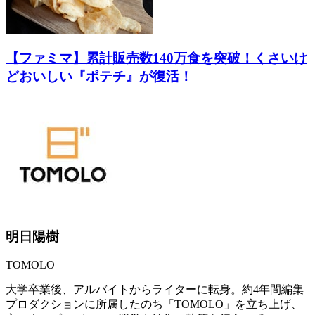
【ファミマ】累計販売数140万食を突破！くさいけ
どおいしい『ポテチ』が復活！
明日陽樹
TOMOLO
大学卒業後、アルバイトからライターに転身。約4年間編集
プロダクションに所属したのち「TOMOLO」を立ち上げ、